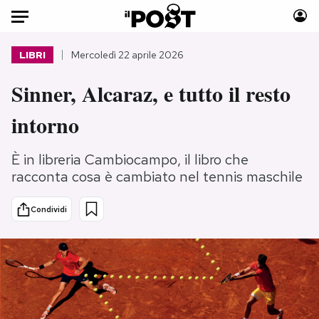
Auto
LIBRI
Mercoledì 22 aprile 2026
Sinner, Alcaraz, e tutto il resto
HOME
intorno
Italia
Moda
Mondo
Libri
È in libreria Cambiocampo, il libro che
Politica
Consumismi
racconta cosa è cambiato nel tennis maschile
Tecnologia
Storie/Idee
Internet
Ok Boomer!
Condividi
Scienza
Media
Cultura
Europa
Economia
Altrecose
Sport
Mondiali calcio 2026