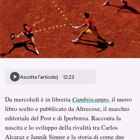
PODCAST
NEWSLETTER
I MIEI PREFERITI
SHOP
Ascolta l'articolo
12:23
CALENDARIO
Da mercoledì è in libreria
Cambiocampo
, il nuovo
libro scelto e pubblicato da Altrecose, il marchio
AREA PERSONALE
editoriale del Post e di Iperborea. Racconta la
nascita e lo sviluppo della rivalità tra Carlos
Area Personale
Alcaraz e Jannik Sinner e la storia di come due
Newsletter