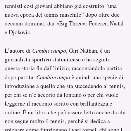
tennisti così giovani abbiano già costruito “una
Notifiche mobile
Regala il Post
nuova epoca del tennis maschile” dopo oltre due
Hai bisogno di aiuto?
decenni dominati dai «Big Three»: Federer, Nadal
Esci
e Djokovic.
L’autore di
Cambiocampo
, Giri Nathan, è un
giornalista sportivo statunitense e ha seguito
questa storia fin dall’inizio, raccontandola partita
dopo partita.
Cambiocampo
è quindi una specie di
introduzione a quello che sta succedendo al tennis,
per chi se n’è accorto da lontano o per chi vuole
leggerne il racconto scritto con brillantezza e
ordine. È un libro che può essere letto anche da chi
non segue molto il tennis, perché si dedica a
spiegare come funzionano i vari tornei, chi sono i