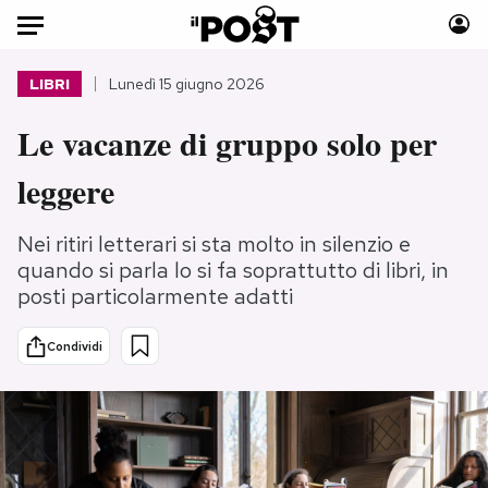
Auto
LIBRI
Lunedì 15 giugno 2026
Le vacanze di gruppo solo per
HOME
leggere
Italia
Moda
Mondo
Libri
Nei ritiri letterari si sta molto in silenzio e
Politica
Consumismi
quando si parla lo si fa soprattutto di libri, in
Tecnologia
Storie/Idee
posti particolarmente adatti
Internet
Ok Boomer!
Scienza
Media
Condividi
Cultura
Europa
Economia
Altrecose
Sport
Mondiali calcio 2026