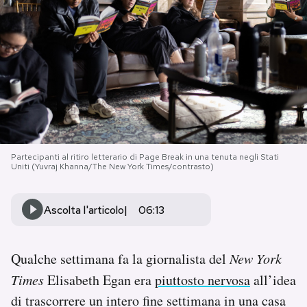
PODCAST
NEWSLETTER
I MIEI PREFERITI
Partecipanti al ritiro letterario di Page Break in una tenuta negli Stati
SHOP
Uniti (Yuvraj Khanna/The New York Times/contrasto)
CALENDARIO
Ascolta l'articolo
06:13
AREA PERSONALE
Qualche settimana fa la giornalista del
New York
Times
Elisabeth Egan era
piuttosto nervosa
all’idea
Area Personale
di trascorrere un intero fine settimana in una casa
Newsletter