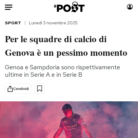
Auto
SPORT
Lunedì 3 novembre 2025
Per le squadre di calcio di
HOME
Genova è un pessimo momento
Italia
Moda
Mondo
Libri
Genoa e Sampdoria sono rispettivamente
Politica
Consumismi
ultime in Serie A e in Serie B
Tecnologia
Storie/Idee
Internet
Ok Boomer!
Condividi
Scienza
Media
Cultura
Europa
Economia
Altrecose
Sport
Mondiali calcio 2026