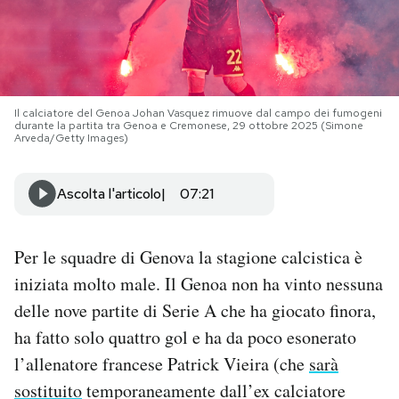
PODCAST
NEWSLETTER
Il calciatore del Genoa Johan Vasquez rimuove dal campo dei fumogeni
durante la partita tra Genoa e Cremonese, 29 ottobre 2025 (Simone
Arveda/Getty Images)
I MIEI PREFERITI
Ascolta l'articolo
07:21
SHOP
Per le squadre di Genova la stagione calcistica è
CALENDARIO
iniziata molto male. Il Genoa non ha vinto nessuna
delle nove partite di Serie A che ha giocato finora,
AREA PERSONALE
ha fatto solo quattro gol e ha da poco esonerato
l’allenatore francese Patrick Vieira (che
sarà
Area Personale
sostituito
temporaneamente dall’ex calciatore
Newsletter