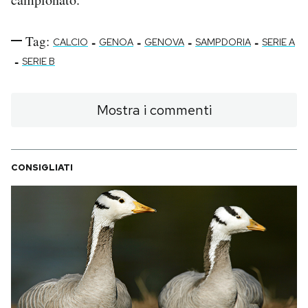
Tag:
-
-
-
-
CALCIO
GENOA
GENOVA
SAMPDORIA
SERIE A
-
SERIE B
Mostra i commenti
CONSIGLIATI