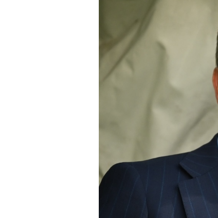
PODCAST
NEWSLETTER
I MIEI PREFERITI
SHOP
CALENDARIO
AREA PERSONALE
Area Personale
Newsletter