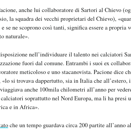
ione, anche lui collaboratore di Sartori al Chievo (oggi
sio, la squadra dei vecchi proprietari del Chievo), «quan
i e se ne scoprono così tanti, significa essere a propria v
to naturale».
isposizione nell’individuare il talento nei calciatori S
zazione fuori dal comune. Entrambi i suoi ex collabora
voratore meticoloso e uno stacanovista. Pacione dice c
«lo si trovava dappertutto, sia in Italia che all’estero, i
 viaggiava anche 100mila chilometri all’anno per vedere 
 calciatori soprattutto nel Nord Europa, ma li ha presi 
ica e in Africa».
tato
che un tempo guardava circa 200 partite all’anno al