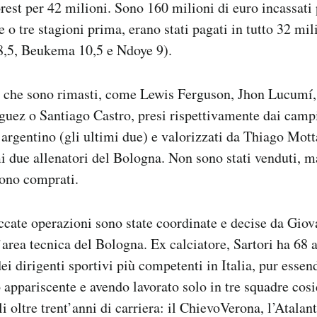
est per 42 milioni. Sono 160 milioni di euro incassati 
e o tre stagioni prima, erano stati pagati in tutto 32 mil
 8,5, Beukema 10,5 e Ndoye 9).
li che sono rimasti, come Lewis Ferguson, Jhon Lucumí,
ez o Santiago Castro, presi rispettivamente dai campi
 argentino (gli ultimi due) e valorizzati da Thiago Mot
imi due allenatori del Bologna. Non sono stati venduti,
rono comprati.
ccate operazioni sono state coordinate e decise da Giova
’area tecnica del Bologna. Ex calciatore, Sartori ha 68 
ei dirigenti sportivi più competenti in Italia, pur essen
appariscente e avendo lavorato solo in tre squadre cosi
i oltre trent’anni di carriera: il ChievoVerona, l’Atalan