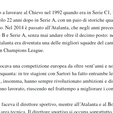
o a lavorare al Chievo nel 1992 quando era in Serie C1, l
dolo 22 anni dopo in Serie A, con un paio di storiche qua
. Nel 2014 è passato all’Atalanta, che negli anni prece
ie B e Serie A, senza mai andare oltre il decimo posto: 
Atalanta era diventata una delle migliori squadre del ca
 in Champions League.
iocava una competizione europea da oltre vent’anni e n
nquanta: in tre stagioni con Sartori ha fatto entrambe le
ri, insomma, hanno sempre rivoluzionato ambizioni e di
nno lavorato, riuscendo nel frattempo a migliorare i con
faceva il direttore sportivo, mentre all’Atalanta e al B
area tecnica. Il direttore sportivo si occupa soprattutto