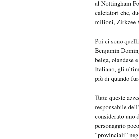
al Nottingham For
calciatori che, du
milioni, Zirkzee
Poi ci sono quel
Benjamín Domíngu
belga, olandese e
Italiano, gli ult
più di quando fu
Tutte queste azze
responsabile dell
considerato uno d
personaggio poco 
“provinciali” negl