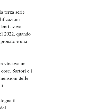
a terza serie
lificazioni
denti aveva
nel 2022, quando
mpionato e una
on vinceva un
 cose. Sartori e i
mensioni delle
ti.
ologna il
 del