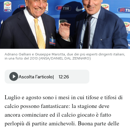
PODCAST
NEWSLETTER
I MIEI PREFERITI
Adriano Galliani e Giuseppe Marotta, due dei più esperti dirigenti italiani,
in una foto del 2013 (ANSA/DANIEL DAL ZENNARO)
SHOP
Ascolta l'articolo
12:26
CALENDARIO
Luglio e agosto sono i mesi in cui tifose e tifosi di
calcio possono fantasticare: la stagione deve
AREA PERSONALE
ancora cominciare ed il calcio giocato è fatto
Area Personale
perlopiù di partite amichevoli. Buona parte delle
Newsletter