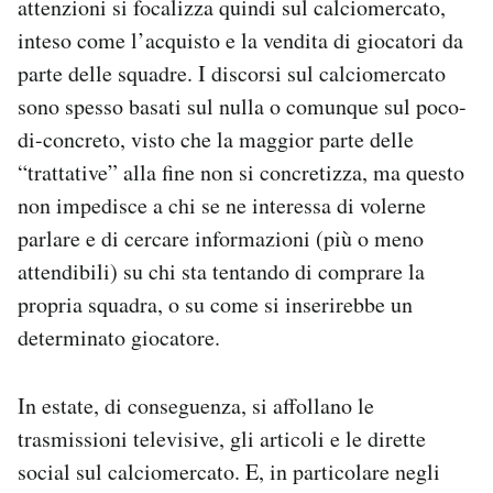
attenzioni si focalizza quindi sul calciomercato,
Notifiche mobile
inteso come l’acquisto e la vendita di giocatori da
Regala il Post
parte delle squadre. I discorsi sul calciomercato
Hai bisogno di aiuto?
sono spesso basati sul nulla o comunque sul poco-
Esci
di-concreto, visto che la maggior parte delle
“trattative” alla fine non si concretizza, ma questo
non impedisce a chi se ne interessa di volerne
parlare e di cercare informazioni (più o meno
attendibili) su chi sta tentando di comprare la
propria squadra, o su come si inserirebbe un
determinato giocatore.
In estate, di conseguenza, si affollano le
trasmissioni televisive, gli articoli e le dirette
social sul calciomercato. E, in particolare negli