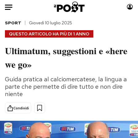
Auto
SPORT
Giovedì 10 luglio 2025
QUESTO ARTICOLO HA PIÙ DI
1 ANNO
HOME
Ultimatum, suggestioni e «here
Italia
Moda
we go»
Mondo
Libri
Politica
Consumismi
Guida pratica al calciomercatese, la lingua a
Tecnologia
Storie/Idee
parte che permette di dire tutto e non dire
Internet
Ok Boomer!
niente
Scienza
Media
Cultura
Europa
Condividi
Economia
Altrecose
Sport
Mondiali calcio 2026