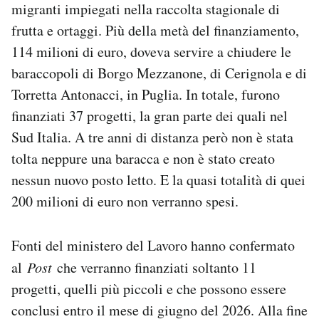
migranti impiegati nella raccolta stagionale di
Notifiche mobile
frutta e ortaggi. Più della metà del finanziamento,
Regala il Post
Hai bisogno di aiuto?
114 milioni di euro, doveva servire a chiudere le
Esci
baraccopoli di Borgo Mezzanone, di Cerignola e di
Torretta Antonacci, in Puglia. In totale, furono
finanziati 37 progetti, la gran parte dei quali nel
Sud Italia. A tre anni di distanza però non è stata
tolta neppure una baracca e non è stato creato
nessun nuovo posto letto. E la quasi totalità di quei
200 milioni di euro non verranno spesi.
Fonti del ministero del Lavoro hanno confermato
al
Post
che verranno finanziati soltanto 11
progetti, quelli più piccoli e che possono essere
conclusi entro il mese di giugno del 2026. Alla fine