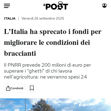
Auto
ITALIA
Venerdì 26 settembre 2025
L’Italia ha sprecato i fondi per
HOME
migliorare le condizioni dei
Italia
Moda
Mondo
Libri
braccianti
Politica
Consumismi
Tecnologia
Storie/Idee
Il PNRR prevede 200 milioni di euro per
superare i “ghetti” di chi lavora
Internet
Ok Boomer!
nell'agricoltura: ne verranno spesi 24
Scienza
Media
Cultura
Europa
Condividi
Economia
Altrecose
Sport
Mondiali calcio 2026