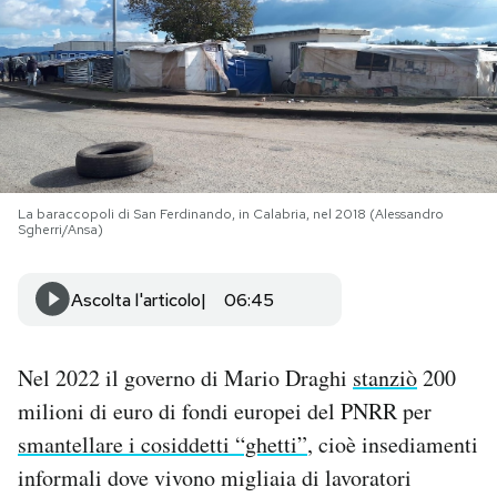
PODCAST
NEWSLETTER
I MIEI PREFERITI
La baraccopoli di San Ferdinando, in Calabria, nel 2018 (Alessandro
Sgherri/Ansa)
SHOP
Ascolta l'articolo
06:45
CALENDARIO
Nel 2022 il governo di Mario Draghi
stanziò
200
milioni di euro di fondi europei del PNRR per
AREA PERSONALE
smantellare i cosiddetti “ghetti”
, cioè insediamenti
Area Personale
informali dove vivono migliaia di lavoratori
Newsletter