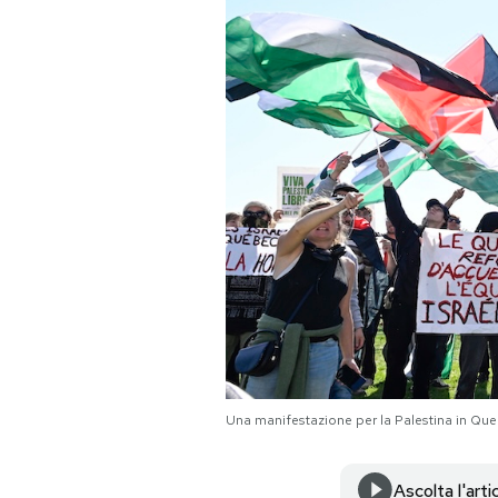
PODCAST
NEWSLETTER
I MIEI PREFERITI
SHOP
CALENDARIO
AREA PERSONALE
Una manifestazione per la Palestina in Qu
Area Personale
Newsletter
Ascolta l'arti