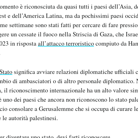
mento è riconosciuta da quasi tutti i paesi dell’Asia, d
est e dell’America Latina, ma da pochissimi paesi occid
me settimane sono stati fatti per cercare di fare pressio
re un cessate il fuoco nella Striscia di Gaza, che Israe
2023 in risposta
all’attacco terroristico
compiuto da Hama
.
Stato
significa avviare relazioni diplomatiche ufficiali 
bio di ambasciatori o di altro personale diplomatico. 
ia, il riconoscimento internazionale ha un alto valore si
a è uno dei paesi che ancora non riconoscono lo stato pal
io consolare a Gerusalemme che si occupa di curare le 
 le autorità palestinesi.
er diventare uno stato, devi farti riconoscere