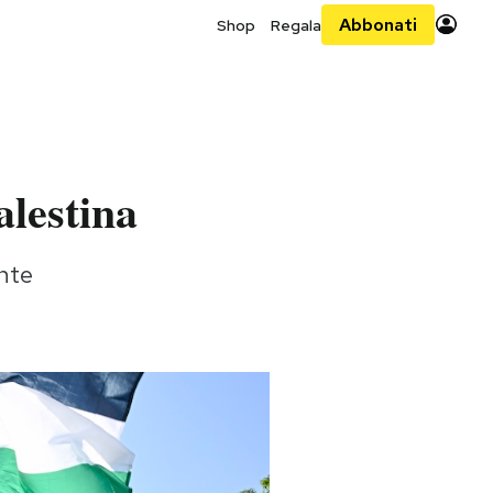
Abbonati
Shop
Regala
alestina
ente