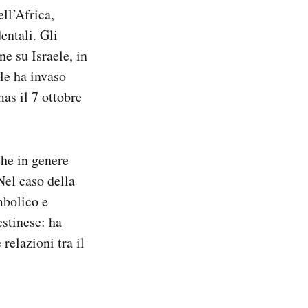
ell’Africa,
entali. Gli
ne su Israele, in
le ha invaso
s il 7 ottobre
che in genere
Nel caso della
mbolico e
estinese: ha
relazioni tra il