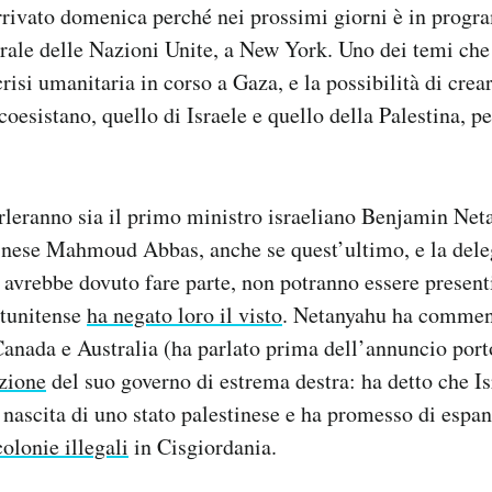
arrivato domenica perché nei prossimi giorni è in prog
ale delle Nazioni Unite, a New York. Uno dei temi che 
crisi umanitaria in corso a Gaza, e la possibilità di crear
oesistano, quello di Israele e quello della Palestina, per
rleranno sia il primo ministro israeliano Benjamin Neta
tinese Mahmoud Abbas, anche se quest’ultimo, e la del
i avrebbe dovuto fare parte, non potranno essere present
atunitense
ha negato loro il visto
. Netanyahu ha comment
anada e Australia (ha parlato prima dell’annuncio por
izione
del suo governo di estrema destra: ha detto che I
 nascita di uno stato palestinese e ha promesso di espa
colonie illegali
in Cisgiordania.