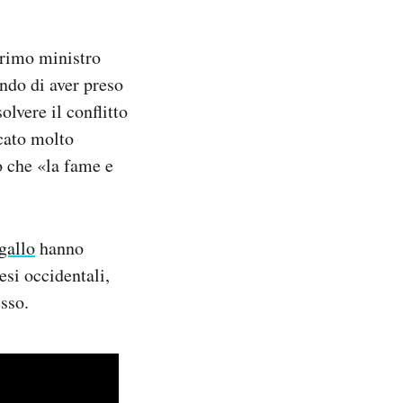
primo ministro
do di aver preso
olvere il conflitto
icato molto
o che «la fame e
gallo
hanno
esi occidentali,
sso.