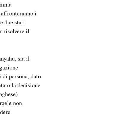
ramma
affronteranno i
e due stati
 risolvere il
nyahu, sia il
egazione
i di persona, dato
ato la decisione
toghese)
sraele non
ndere