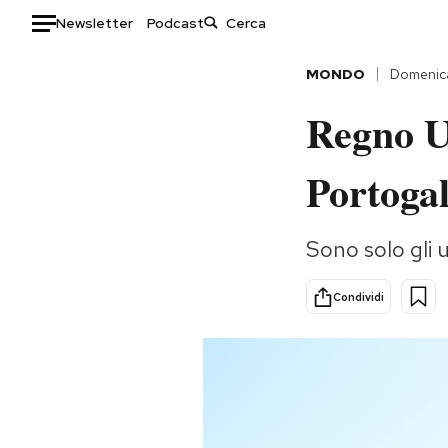
Newsletter
Podcast
Auto
MONDO
Domenica
Regno U
HOME
Italia
Moda
Portogal
Mondo
Libri
Politica
Consumismi
Sono solo gli u
Tecnologia
Storie/Idee
Internet
Ok Boomer!
Condividi
Scienza
Media
Cultura
Europa
Economia
Altrecose
Sport
Mondiali calcio 2026