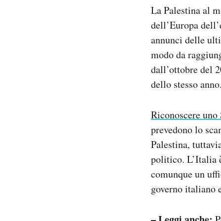
La Palestina al mo
dell’Europa dell’
annunci delle ulti
modo da raggiunge
dall’ottobre del 
dello stesso anno
Riconoscere uno 
prevedono lo scam
Palestina, tuttav
politico. L’Itali
comunque un uffic
governo italiano e
– Leggi anche:
P