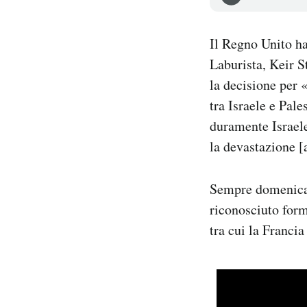
Notifiche mobile
Regala il Post
Il Regno Unito ha
Hai bisogno di aiuto?
Laburista, Keir S
Esci
la decisione per «
tra Israele e Pal
duramente Israele
la devastazione [
Sempre domenic
riconosciuto form
tra cui la Francia