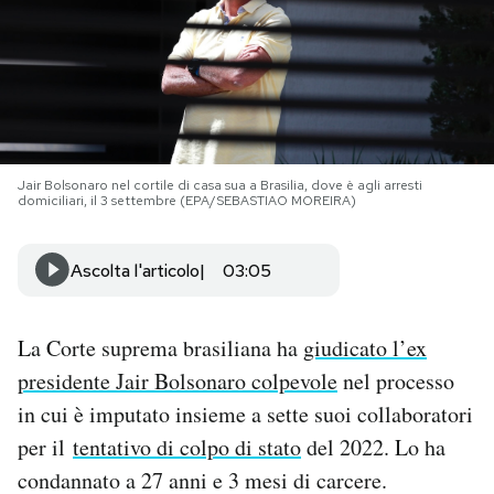
PODCAST
NEWSLETTER
Jair Bolsonaro nel cortile di casa sua a Brasilia, dove è agli arresti
I MIEI PREFERITI
domiciliari, il 3 settembre (EPA/SEBASTIAO MOREIRA)
SHOP
Ascolta l'articolo
03:05
CALENDARIO
La Corte suprema brasiliana ha
giudicato l’ex
presidente Jair Bolsonaro colpevole
nel processo
AREA PERSONALE
in cui è imputato insieme a sette suoi collaboratori
per il
tentativo di colpo di stato
del 2022. Lo ha
Area Personale
condannato a 27 anni e 3 mesi di carcere.
Newsletter