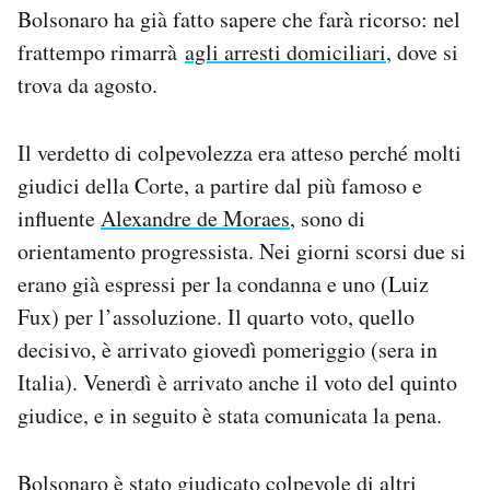
Bolsonaro ha già fatto sapere che farà ricorso: nel
Notifiche mobile
Regala il Post
frattempo rimarrà
agli arresti domiciliari
, dove si
Hai bisogno di aiuto?
trova da agosto.
Esci
Il verdetto di colpevolezza era atteso perché molti
giudici della Corte, a partire dal più famoso e
influente
Alexandre de Moraes
, sono di
orientamento progressista. Nei giorni scorsi due si
erano già espressi per la condanna e uno (Luiz
Fux) per l’assoluzione. Il quarto voto, quello
decisivo, è arrivato giovedì pomeriggio (sera in
Italia). Venerdì è arrivato anche il voto del quinto
giudice, e in seguito è stata comunicata la pena.
Bolsonaro è stato giudicato colpevole di
altri