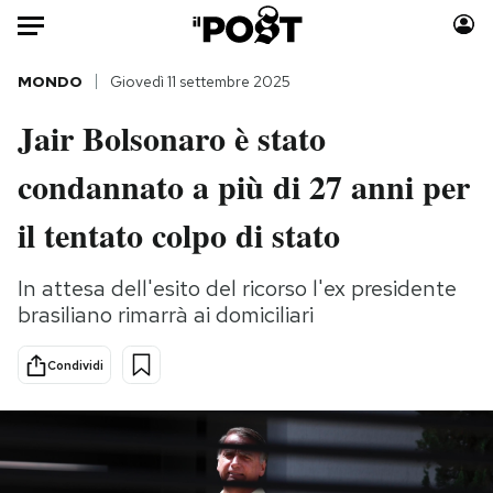
Auto
MONDO
Giovedì 11 settembre 2025
Jair Bolsonaro è stato
HOME
condannato a più di 27 anni per
Italia
Moda
Mondo
Libri
il tentato colpo di stato
Politica
Consumismi
Tecnologia
Storie/Idee
In attesa dell'esito del ricorso l'ex presidente
brasiliano rimarrà ai domiciliari
Internet
Ok Boomer!
Scienza
Media
Condividi
Cultura
Europa
Economia
Altrecose
Sport
Mondiali calcio 2026