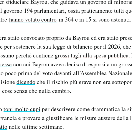
er sfiduciare Bayrou, che guidava un governo di minora
el governo 194 parlamentari, ossia praticamente tutti que
ntre
hanno votato contro
in 364 e in 15 si sono astenuti.
a era stato convocato proprio da Bayrou ed era stato pre
e per sostenere la sua legge di bilancio per il 2026, ch
essuno perché contiene
grossi tagli alla spesa pubblica
.
messa
con cui Bayrou aveva deciso di esporsi a un grosso
to poco prima del voto davanti all’Assemblea Nazional
cisione
dicendo
che il rischio più grave non era sottopor
e cose senza che nulla cambi».
to
toni molto cupi
per descrivere come drammatica la si
rancia e provare a giustificare le misure austere della l
tto
nelle ultime settimane.