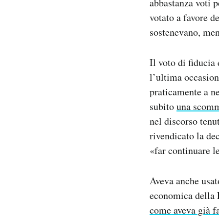
abbastanza voti p
votato a favore d
sostenevano, me
Il voto di fiduci
l’ultima occasion
praticamente a n
subito
una scom
nel discorso tenu
rivendicato la de
«far continuare l
Aveva anche usa
economica della F
come aveva già fa