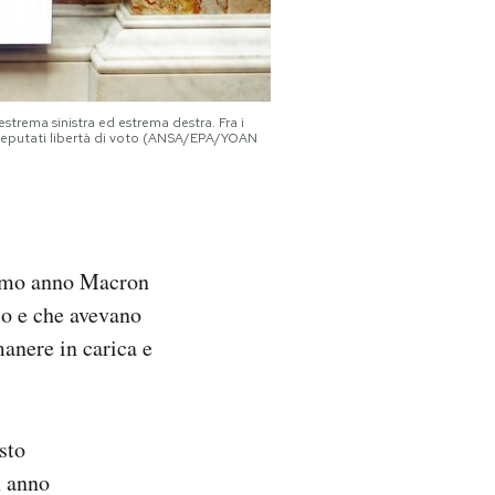
estrema sinistra ed estrema destra. Fra i
 deputati libertà di voto (ANSA/EPA/YOAN
ltimo anno Macron
co e che avevano
manere in carica e
sto
n anno