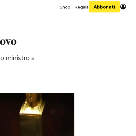
Abbonati
Shop
Regala
uovo
mo ministro a