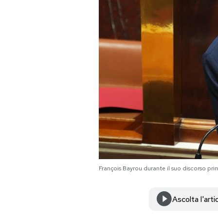
PODCAST
NEWSLETTER
I MIEI PREFERITI
SHOP
CALENDARIO
François Bayrou durante il suo discorso pr
AREA PERSONALE
Ascolta l'arti
Area Personale
Newsletter