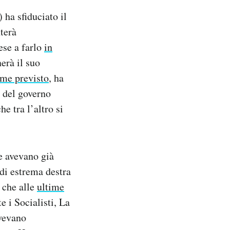
ha sfiduciato il
terà
ese a farlo
in
erà il suo
me previsto
, ha
a del governo
che tra l’altro si
ne avevano già
 di estrema destra
a che alle
ultime
e i Socialisti, La
avevano