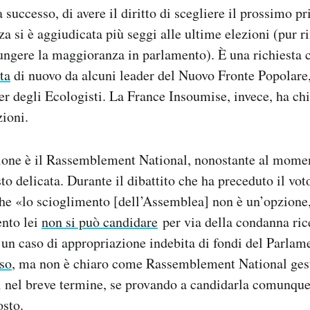
 successo, di avere il diritto di scegliere il prossimo p
nza si è aggiudicata più seggi alle ultime elezioni (pur
ungere la maggioranza in parlamento). È una richiesta c
ta
di nuovo da alcuni leader del Nuovo Fronte Popolare,
der degli Ecologisti. La France Insoumise, invece, ha c
zioni.
ione è il Rassemblement National, nonostante al moment
to delicata. Durante il dibattito che ha preceduto il vot
che «lo scioglimento [dell’Assemblea] non è un’opzione
nto lei
non si può candidare
per via della condanna ric
 un caso di appropriazione indebita di fondi del Parla
rso
, ma non è chiaro come Rassemblement National gest
ni nel breve termine, se provando a candidarla comunqu
osto.