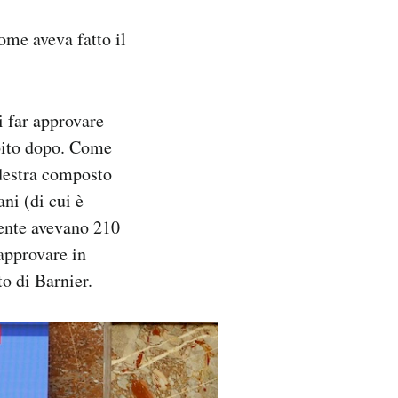
me aveva fatto il
i far approvare
ubito dopo. Come
destra composto
ni (di cui è
mente avevano 210
 approvare in
to di Barnier.