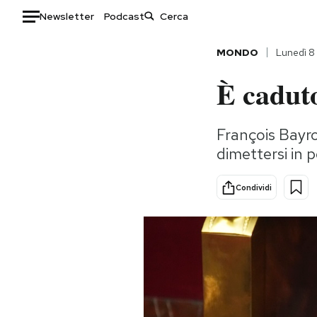
Newsletter
Podcast
Auto
MONDO
Lunedì 8
È caduto
HOME
Italia
Moda
François Bayrou
Mondo
Libri
dimettersi in 
Politica
Consumismi
Tecnologia
Storie/Idee
Condividi
Internet
Ok Boomer!
Scienza
Media
Cultura
Europa
Economia
Altrecose
Sport
Mondiali calcio 2026