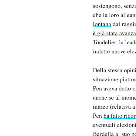
sostengono, senza
che la loro allea
lontana
dal raggi
è già stata avanza
Tondelier, la lea
indette nuove ele
Della stessa opin
situazione piuttos
Pen aveva detto 
anche se al mome
marzo (relativa a
Pen
ha fatto rico
eventuali elezio
Bardella al suo p