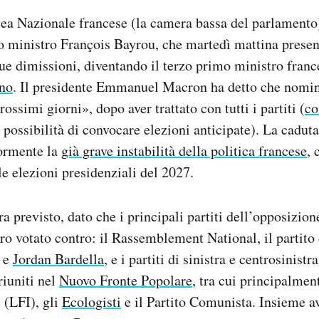
a Nazionale francese (la camera bassa del parlamento) 
o ministro François Bayrou, che martedì mattina presen
sue dimissioni, diventando il terzo primo ministro franc
nno
. Il presidente Emmanuel Macron ha detto che nomin
ossimi giorni», dopo aver trattato con tutti i partiti (
co
a possibilità di convocare elezioni anticipate). La cadut
iormente la
già grave instabilità della politica francese
, 
le elezioni presidenziali del 2027.
ra previsto, dato che i principali partiti dell’opposizio
ro votato contro: il Rassemblement National, il partito
e
Jordan Bardella
, e i partiti di sinistra e centrosinistr
riuniti nel
Nuovo Fronte Popolare
, tra cui principalment
 (LFI), gli
Ecologisti
e il Partito Comunista. Insieme 