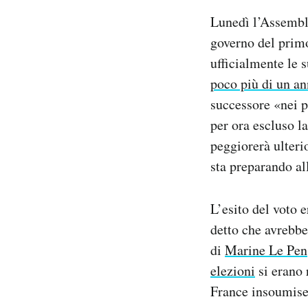
Notifiche mobile
Lunedì l’Assemble
Regala il Post
governo del prim
Hai bisogno di aiuto?
ufficialmente le 
Esci
poco più di un a
successore «nei pr
per ora escluso l
peggiorerà ulter
sta preparando al
L’esito del voto e
detto che avrebbe
di
Marine Le Pen
elezioni
si erano 
France insoumise