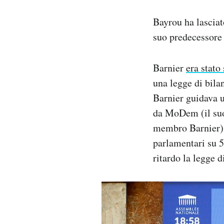
Bayrou ha lascia
suo predecessore
Barnier
era stato
una legge di bil
Barnier guidava 
da MoDem (il suo 
membro Barnier) 
parlamentari su 5
ritardo la legge 