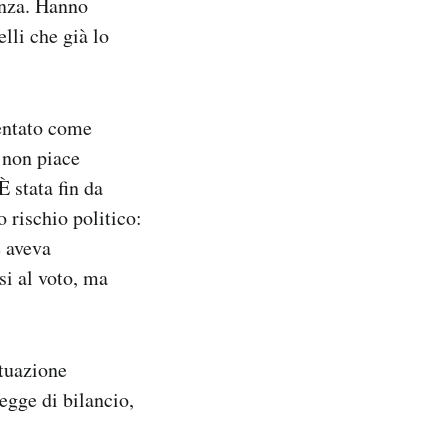
nza.
Hanno
lli che già lo
sentato come
e non piace
 È stata fin da
 rischio politico:
e aveva
si al voto, ma
tuazione
egge di bilancio,