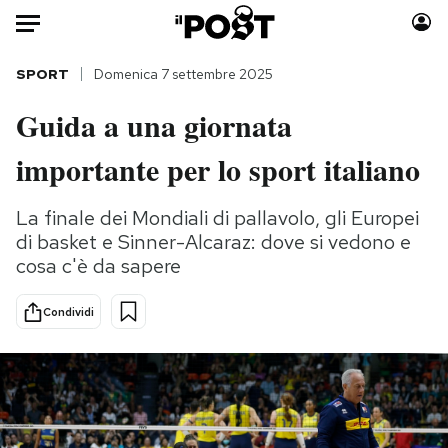
Auto
SPORT
Domenica 7 settembre 2025
Guida a una giornata
HOME
importante per lo sport italiano
Italia
Moda
Mondo
Libri
La finale dei Mondiali di pallavolo, gli Europei
Politica
Consumismi
di basket e Sinner-Alcaraz: dove si vedono e
Tecnologia
Storie/Idee
cosa c'è da sapere
Internet
Ok Boomer!
Scienza
Media
Condividi
Cultura
Europa
Economia
Altrecose
Sport
Mondiali calcio 2026