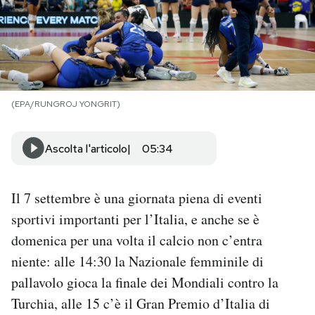
PODCAST
NEWSLETTER
(EPA/RUNGROJ YONGRIT)
I MIEI PREFERITI
Ascolta l'articolo
05:34
SHOP
Il 7 settembre è una giornata piena di eventi
CALENDARIO
sportivi importanti per l’Italia, e anche se è
domenica per una volta il calcio non c’entra
niente: alle 14:30 la Nazionale femminile di
AREA PERSONALE
pallavolo gioca la finale dei Mondiali contro la
Area Personale
Turchia, alle 15 c’è il Gran Premio d’Italia di
Newsletter