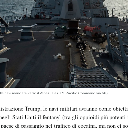
lle navi mandate verso il Venezuela (U.S. Pacific Command via AP)
trazione Trump, le navi militari avranno come obiettiv
egli Stati Uniti il fentanyl (tra gli oppioidi più potenti 
 paese di passaggio nel traffico di cocaina, ma
non ci s