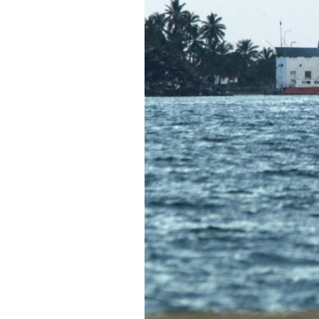
PODCAST
NEWSLETTER
I MIEI PREFERITI
SHOP
CALENDARIO
AREA PERSONALE
Area Personale
Newsletter