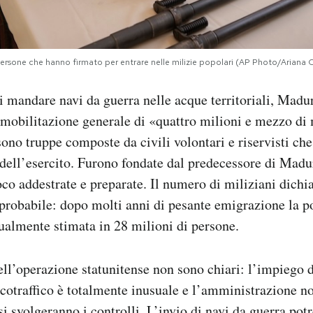
ersone che hanno firmato per entrare nelle milizie popolari (AP Photo/Ariana C
di mandare navi da guerra nelle acque territoriali, Madu
obilitazione generale di «quattro milioni e mezzo di 
sono truppe composte da civili volontari e riservisti ch
 dell’esercito. Furono fondate dal predecessore di Mad
oco addestrate e preparate. Il numero di miliziani dich
probabile: dopo molti anni di pesante emigrazione la 
ualmente stimata in 28 milioni di persone.
dell’operazione statunitense non sono chiari: l’impiego d
rcotraffico è totalmente inusuale e l’amministrazione no
si svolgeranno i controlli. L’invio di navi da guerra po