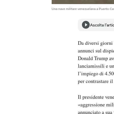
Notifiche mobile
Una nave militare venezuelana a Puerto C
Regala il Post
Hai bisogno di aiuto?
Esci
Ascolta l'arti
Da diversi giorni
annunci sul dispi
Donald Trump ave
lanciamissili e u
l’impiego di 4.50
per contrastare il
Il presidente ven
«aggressione mili
annunciato a sua 