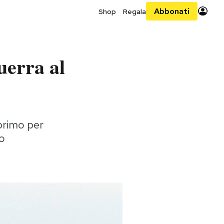
Abbonati
Shop
Regala
uerra al
primo per
mo