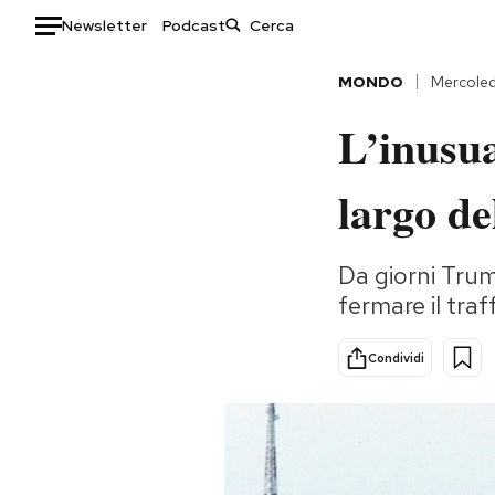
Newsletter
Podcast
Auto
MONDO
Mercoled
L’inusua
HOME
Italia
Moda
largo de
Mondo
Libri
Politica
Consumismi
Da giorni Trum
Tecnologia
Storie/Idee
fermare il traf
Internet
Ok Boomer!
Scienza
Media
Condividi
Cultura
Europa
Economia
Altrecose
Sport
Mondiali calcio 2026