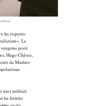
ubillos)
ro ha risposto
miliziani». Le
e vengono posti
uro, Hugo Chávez,
iarato da Maduro
popolazione
i navi militari
n ha fornito
trebbe anche