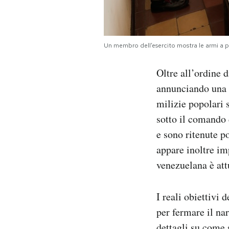
Un membro dell’esercito mostra le armi a p
Oltre all’ordine 
annunciando una m
milizie popolari 
sotto il comando
e sono ritenute p
appare inoltre im
venezuelana è att
I reali obiettivi 
per fermare il na
dettagli su come 