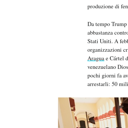
produzione di fent
Da tempo Trump ac
abbastanza contro
Stati Uniti. A fe
organizzazioni cr
Aragua
e Cártel d
venezuelano Diosd
pochi giorni fa a
arrestarli: 50 mi