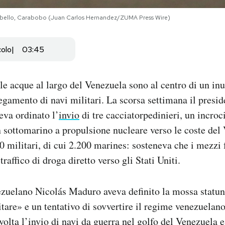
abello, Carabobo (Juan Carlos Hernandez/ZUMA Press Wire)
colo
03:45
 le acque al largo del Venezuela sono al centro di un in
egamento di navi militari. La scorsa settimana il presid
va ordinato l’
invio
di tre cacciatorpedinieri, un incroc
n sottomarino a propulsione nucleare verso le coste del
0 militari, di cui 2.200 marines: sosteneva che i mezzi 
 traffico di droga diretto verso gli Stati Uniti.
ezuelano Nicolás Maduro aveva definito la mossa statun
tare» e un tentativo di sovvertire il regime venezuelan
volta l’invio di navi da guerra nel golfo del Venezuela 