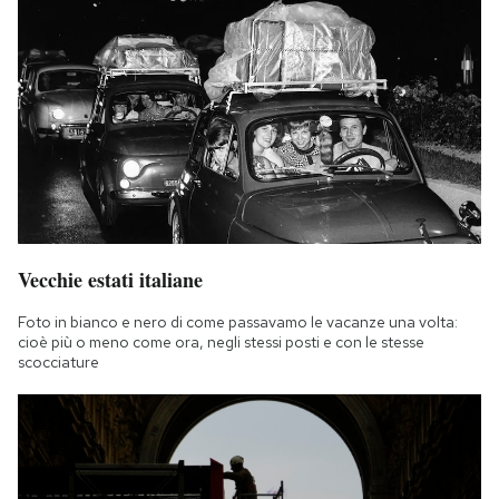
Vecchie estati italiane
Foto in bianco e nero di come passavamo le vacanze una volta:
cioè più o meno come ora, negli stessi posti e con le stesse
scocciature