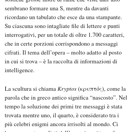
Notifiche mobile
sembrano formare una S, mentre da davanti
Regala il Post
ricordano un tabulato che esce da una stampante.
Hai bisogno di aiuto?
Su ciascuna sono intagliate file di lettere e punti
Esci
interrogativi, per un totale di oltre 1.700 caratteri,
che in certe porzioni corrispondono a messaggi
cifrati. Il tema dell’opera – molto adatto al posto
in cui si trova – è la raccolta di informazioni di
intelligence.
La scultura si chiama
Kryptos
(κρυπτός), come la
parola che in greco antico significa “nascosto”. Nel
tempo la soluzione dei primi tre messaggi è stata
trovata mentre uno, il quarto, è considerato tra i
più celebri enigmi ancora irrisolti al mondo. Ci