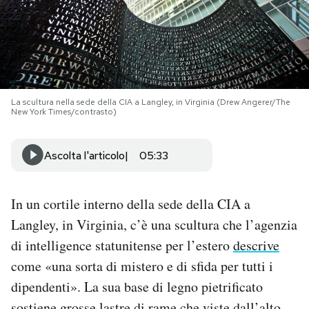
PODCAST
NEWSLETTER
La scultura nella sede della CIA a Langley, in Virginia (Drew Angerer/The
New York Times/contrasto)
I MIEI PREFERITI
Ascolta l'articolo
05:33
SHOP
In un cortile interno della sede della CIA a
CALENDARIO
Langley, in Virginia, c’è una scultura che l’agenzia
di intelligence statunitense per l’estero
descrive
AREA PERSONALE
come «una sorta di mistero e di sfida per tutti i
dipendenti». La sua base di legno pietrificato
Area Personale
Newsletter
sostiene grosse lastre di rame che viste dall’alto