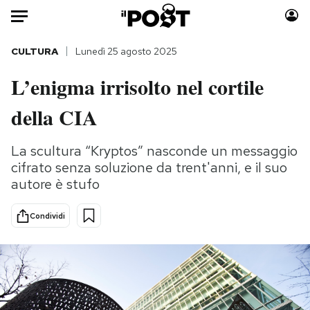
Auto
CULTURA
Lunedì 25 agosto 2025
L’enigma irrisolto nel cortile
HOME
della CIA
Italia
Moda
Mondo
Libri
La scultura “Kryptos” nasconde un messaggio
Politica
Consumismi
cifrato senza soluzione da trent'anni, e il suo
Tecnologia
Storie/Idee
autore è stufo
Internet
Ok Boomer!
Scienza
Media
Condividi
Cultura
Europa
Economia
Altrecose
Sport
Mondiali calcio 2026