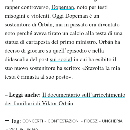
rapper controverso,
Dopeman
, noto per testi
misogini e violenti. Oggi Dopeman è un
sostenitore di Orbán, ma in passato era diventato
noto perché aveva tirato un calcio alla testa di una
statua di cartapesta del primo ministro. Orbán ha
deciso di giocare su quell’episodio e nella
didascalia del post
sui social
in cui ha esibito il
suo nuovo sostenitore ha scritto: «Stavolta la mia
testa è rimasta al suo posto».
– Leggi anche:
Il documentario sull’arricchimento
dei familiari di Viktor Orbán
Tag:
-
-
-
CONCERTI
CONTESTAZIONI
FIDESZ
UNGHERIA
-
VIKTOR ORBAN