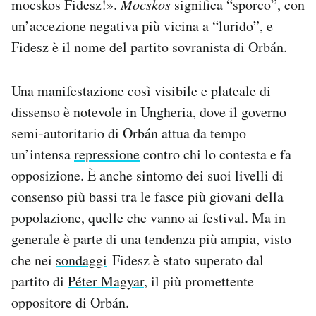
mocskos Fidesz!».
Mocskos
significa “sporco”, con
Notifiche mobile
un’accezione negativa più vicina a “lurido”, e
Regala il Post
Fidesz è il nome del partito sovranista di Orbán.
Hai bisogno di aiuto?
Esci
Una manifestazione così visibile e plateale di
dissenso è notevole in Ungheria, dove il governo
semi-autoritario di Orbán attua da tempo
un’intensa
repressione
contro chi lo contesta e fa
opposizione. È anche sintomo dei suoi livelli di
consenso più bassi tra le fasce più giovani della
popolazione, quelle che vanno ai festival. Ma in
generale è parte di una tendenza più ampia, visto
che nei
sondaggi
Fidesz è stato superato dal
partito di
Péter Magyar
, il più promettente
oppositore di Orbán.