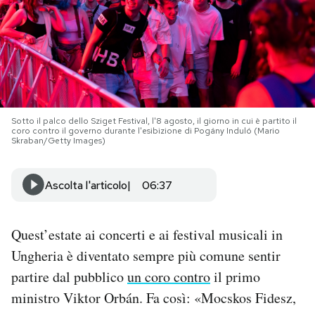
PODCAST
NEWSLETTER
I MIEI PREFERITI
Sotto il palco dello Sziget Festival, l'8 agosto, il giorno in cui è partito il
coro contro il governo durante l'esibizione di Pogány Induló (Mario
Skraban/Getty Images)
SHOP
Ascolta l'articolo
06:37
CALENDARIO
Quest’estate ai concerti e ai festival musicali in
Ungheria è diventato sempre più comune sentir
AREA PERSONALE
partire dal pubblico
un coro contro
il primo
Area Personale
ministro Viktor Orbán. Fa così: «Mocskos Fidesz,
Newsletter