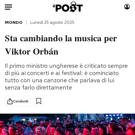
Auto
MONDO
Lunedì 25 agosto 2025
Sta cambiando la musica per
HOME
Viktor Orbán
Italia
Moda
Mondo
Libri
Il primo ministro ungherese è criticato sempre
Politica
Consumismi
di più ai concerti e ai festival: è cominciato
Tecnologia
Storie/Idee
tutto con una canzone che parlava di lui
Internet
Ok Boomer!
senza farlo direttamente
Scienza
Media
Condividi
Cultura
Europa
Economia
Altrecose
Sport
Mondiali calcio 2026