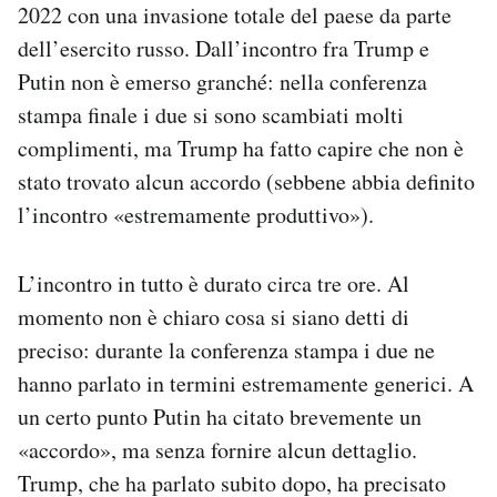
2022 con una invasione totale del paese da parte
Notifiche mobile
dell’esercito russo. Dall’incontro fra Trump e
Regala il Post
Hai bisogno di aiuto?
Putin non è emerso granché: nella conferenza
Esci
stampa finale i due si sono scambiati molti
complimenti, ma Trump ha fatto capire che non è
stato trovato alcun accordo (sebbene abbia definito
l’incontro «estremamente produttivo»).
L’incontro in tutto è durato circa tre ore. Al
momento non è chiaro cosa si siano detti di
preciso: durante la conferenza stampa i due ne
hanno parlato in termini estremamente generici. A
un certo punto Putin ha citato brevemente un
«accordo», ma senza fornire alcun dettaglio.
Trump, che ha parlato subito dopo, ha precisato