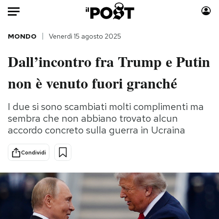
Auto
MONDO
Venerdì 15 agosto 2025
Dall’incontro fra Trump e Putin
HOME
non è venuto fuori granché
Italia
Moda
Mondo
Libri
I due si sono scambiati molti complimenti ma
Politica
Consumismi
sembra che non abbiano trovato alcun
Tecnologia
Storie/Idee
accordo concreto sulla guerra in Ucraina
Internet
Ok Boomer!
Scienza
Media
Condividi
Cultura
Europa
Economia
Altrecose
Sport
Mondiali calcio 2026