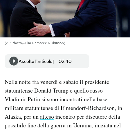
PODCAST
NEWSLETTER
(AP Photo/Julia Demaree Nikhinson)
I MIEI PREFERITI
Ascolta l'articolo
02:40
SHOP
Nella notte fra venerdì e sabato il presidente
CALENDARIO
statunitense Donald Trump e quello russo
Vladimir Putin si sono incontrati nella base
militare statunitense di Elmendorf-Richardson, in
AREA PERSONALE
Alaska, per un
atteso
incontro per discutere della
Area Personale
possibile fine della guerra in Ucraina, iniziata nel
Newsletter