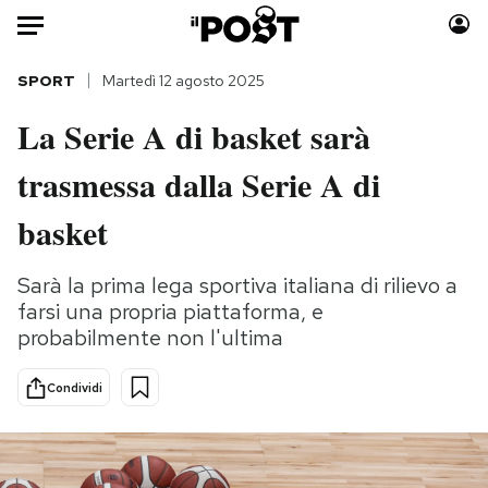
Auto
SPORT
Martedì 12 agosto 2025
La Serie A di basket sarà
HOME
trasmessa dalla Serie A di
Italia
Moda
Mondo
Libri
basket
Politica
Consumismi
Tecnologia
Storie/Idee
Sarà la prima lega sportiva italiana di rilievo a
farsi una propria piattaforma, e
Internet
Ok Boomer!
probabilmente non l'ultima
Scienza
Media
Cultura
Europa
Condividi
Economia
Altrecose
Sport
Mondiali calcio 2026