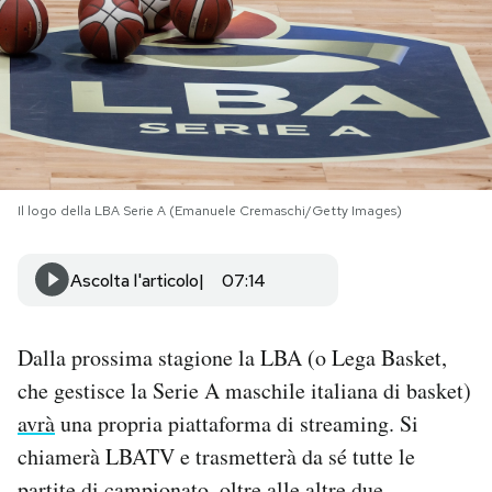
PODCAST
NEWSLETTER
I MIEI PREFERITI
Il logo della LBA Serie A (Emanuele Cremaschi/Getty Images)
SHOP
Ascolta l'articolo
07:14
CALENDARIO
Dalla prossima stagione la LBA (o Lega Basket,
che gestisce la Serie A maschile italiana di basket)
AREA PERSONALE
avrà
una propria piattaforma di streaming. Si
chiamerà LBATV e trasmetterà da sé tutte le
Area Personale
Newsletter
partite di campionato, oltre alle altre due