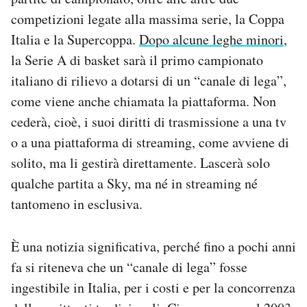
Notifiche mobile
competizioni legate alla massima serie, la Coppa
Regala il Post
Italia e la Supercoppa.
Dopo alcune leghe minori
,
Hai bisogno di aiuto?
la Serie A di basket sarà il primo campionato
Esci
italiano di rilievo a dotarsi di un “canale di lega”,
come viene anche chiamata la piattaforma. Non
cederà, cioè, i suoi diritti di trasmissione a una tv
o a una piattaforma di streaming, come avviene di
solito, ma li gestirà direttamente. Lascerà solo
qualche partita a Sky, ma né in streaming né
tantomeno in esclusiva.
È una notizia significativa, perché fino a pochi anni
fa si riteneva che un “canale di lega” fosse
ingestibile in Italia, per i costi e per la concorrenza