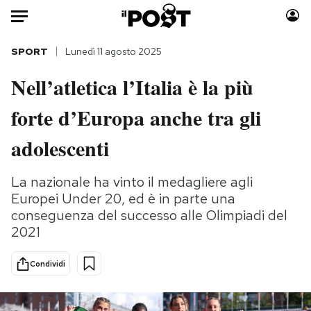
Auto
SPORT
Lunedì 11 agosto 2025
Nell’atletica l’Italia è la più
HOME
forte d’Europa anche tra gli
Italia
Moda
Mondo
Libri
adolescenti
Politica
Consumismi
Tecnologia
Storie/Idee
La nazionale ha vinto il medagliere agli
Europei Under 20, ed è in parte una
Internet
Ok Boomer!
conseguenza del successo alle Olimpiadi del
Scienza
Media
2021
Cultura
Europa
Economia
Altrecose
Condividi
Sport
Mondiali calcio 2026