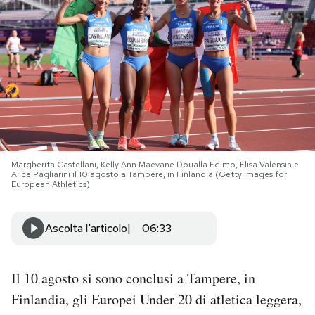
PODCAST
NEWSLETTER
I MIEI PREFERITI
Margherita Castellani, Kelly Ann Maevane Doualla Edimo, Elisa Valensin e
SHOP
Alice Pagliarini il 10 agosto a Tampere, in Finlandia (Getty Images for
European Athletics)
CALENDARIO
Ascolta l'articolo
06:33
AREA PERSONALE
Il 10 agosto si sono conclusi a Tampere, in
Area Personale
Finlandia, gli Europei Under 20 di atletica leggera,
Newsletter