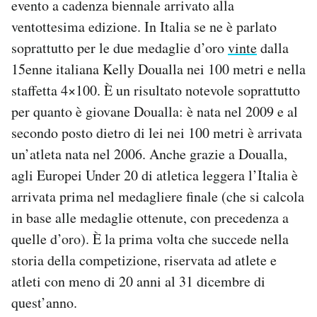
evento a cadenza biennale arrivato alla
Notifiche mobile
ventottesima edizione. In Italia se ne è parlato
Regala il Post
soprattutto per le due medaglie d’oro
vinte
dalla
Hai bisogno di aiuto?
15enne italiana Kelly Doualla nei 100 metri e nella
Esci
staffetta 4×100. È un risultato notevole soprattutto
per quanto è giovane Doualla: è nata nel 2009 e al
secondo posto dietro di lei nei 100 metri è arrivata
un’atleta nata nel 2006. Anche grazie a Doualla,
agli Europei Under 20 di atletica leggera l’Italia è
arrivata prima nel medagliere finale (che si calcola
in base alle medaglie ottenute, con precedenza a
quelle d’oro). È la prima volta che succede nella
storia della competizione, riservata ad atlete e
atleti con meno di 20 anni al 31 dicembre di
quest’anno.