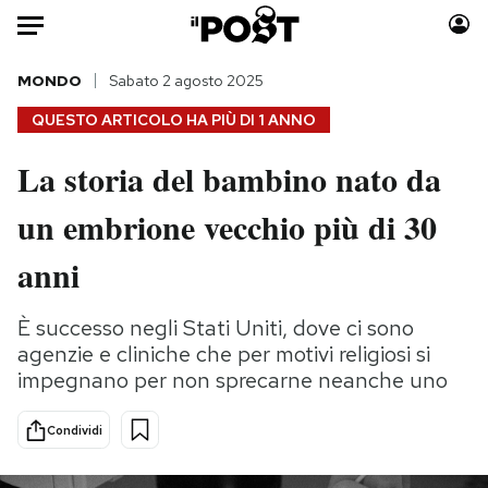
Auto
MONDO
Sabato 2 agosto 2025
QUESTO ARTICOLO HA PIÙ DI
1 ANNO
HOME
La storia del bambino nato da
Italia
Moda
un embrione vecchio più di 30
Mondo
Libri
Politica
Consumismi
anni
Tecnologia
Storie/Idee
Internet
Ok Boomer!
È successo negli Stati Uniti, dove ci sono
Scienza
Media
agenzie e cliniche che per motivi religiosi si
Cultura
Europa
impegnano per non sprecarne neanche uno
Economia
Altrecose
Condividi
Sport
Mondiali calcio 2026