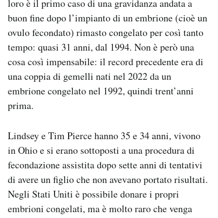
loro è il primo caso di una gravidanza andata a
Notifiche mobile
buon fine dopo l’impianto di un embrione (cioè un
Regala il Post
ovulo fecondato) rimasto congelato per così tanto
Hai bisogno di aiuto?
tempo: quasi 31 anni, dal 1994. Non è però una
Esci
cosa così impensabile: il record precedente era di
una coppia di gemelli nati nel 2022 da un
embrione congelato nel 1992, quindi trent’anni
prima.
Lindsey e Tim Pierce hanno 35 e 34 anni, vivono
in Ohio e si erano sottoposti a una procedura di
fecondazione assistita dopo sette anni di tentativi
di avere un figlio che non avevano portato risultati.
Negli Stati Uniti è possibile donare i propri
embrioni congelati, ma è molto raro che venga