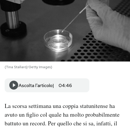
PODCAST
NEWSLETTER
I MIEI PREFERITI
(Tina Stallard/Getty Images)
SHOP
Ascolta l'articolo
04:46
CALENDARIO
La scorsa settimana una coppia statunitense ha
AREA PERSONALE
avuto un figlio col quale ha molto probabilmente
Area Personale
battuto un record. Per quello che si sa, infatti, il
Newsletter