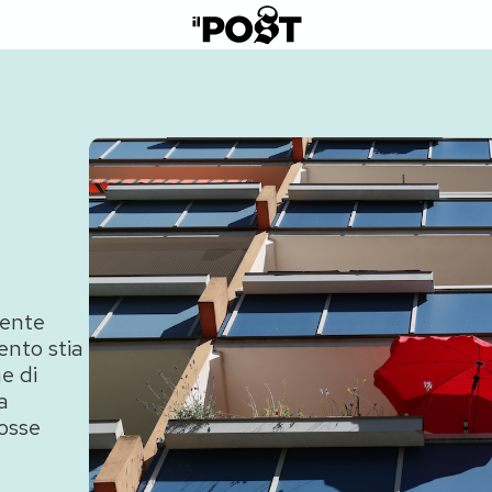
cente
ento stia
e di
a
fosse