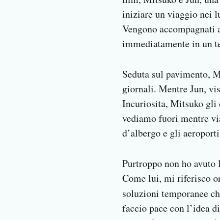
Notifiche mobile
iniziare un viaggio nei l
Regala il Post
Vengono accompagnati all
Hai bisogno di aiuto?
immediatamente in un te
Esci
Seduta sul pavimento, Mi
giornali. Mentre Jun, vis
Incuriosita, Mitsuko gli
vediamo fuori mentre vi
d’albergo e gli aeroport
Purtroppo non ho avuto l
Come lui, mi riferisco or
soluzioni temporanee che
faccio pace con l’idea d