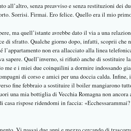
o all’altro, senza preavviso e senza restituzioni dei du
rto. Sorrisi. Firmai. Ero felice. Quello era il mio primo
ere, ma quell’istante avrebbe dato il via a una relazion
ce di sfratto. Qualche giorno dopo, infatti, scoprii che
hé l’appartamento non era allacciato alla linea telefonica
a sapere. Quell’inverno, si rifiutò anche di sostituire l
o me e i miei due coinquilini a dormire indossando gia
ompagni di corso e amici per una doccia calda. Infine, i
rso fine febbraio a sostituire il boiler mangiarono tut
fuori una mia bottiglia di Vecchia Romagna non ancora 
o di casa rispose ridendomi in faccia: «Ecchessarammai?
mento. Vi passai due anni e mezzo cercando di trascor