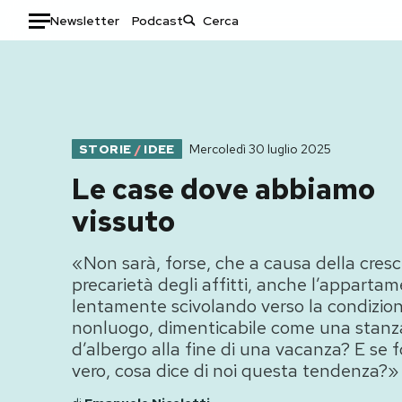
Newsletter
Podcast
Auto
HOME
STORIE
/
IDEE
Mercoledì 30 luglio 2025
Italia
Moda
Mondo
Libri
Le case dove abbiamo
Politica
Consumismi
vissuto
Tecnologia
Storie/Idee
Internet
Ok Boomer!
«Non sarà, forse, che a causa della cres
Scienza
Media
precarietà degli affitti, anche l’appartam
lentamente scivolando verso la condizion
Cultura
Europa
nonluogo, dimenticabile come una stanz
Economia
Altrecose
d’albergo alla fine di una vacanza? E se 
Sport
Mondiali calcio 2026
vero, cosa dice di noi questa tendenza?»