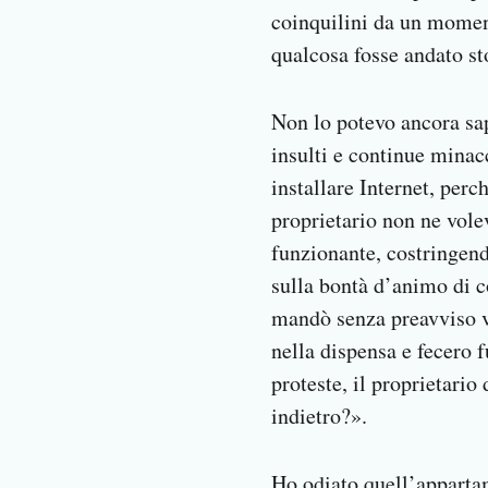
coinquilini da un moment
qualcosa fosse andato sto
Non lo potevo ancora sap
insulti e continue minac
installare Internet, perc
proprietario non ne volev
funzionante, costringend
sulla bontà d’animo di c
mandò senza preavviso ve
nella dispensa e fecero 
proteste, il proprietari
indietro?».
Ho odiato quell’apparta