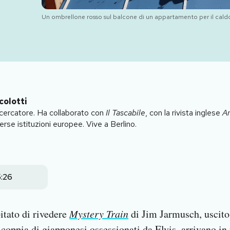
Un ombrellone rosso sul balcone di un appartamento per il caldo
colotti
ricercatore. Ha collaborato con
Il Tascabile
, con la rivista inglese
A
verse istituzioni europee. Vive a Berlino.
5:26
itato di rivedere
Mystery Train
di Jim Jarmusch, uscito 
 coppia di giapponesi ossessionati da Elvis, arrivano i