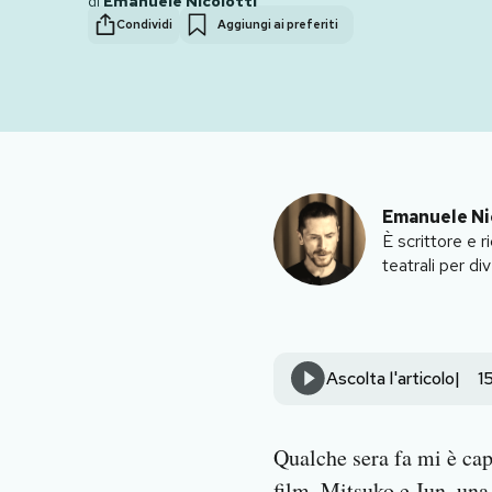
di
Emanuele Nicolotti
Condividi
Aggiungi ai preferiti
PODCAST
NEWSLETTER
I MIEI PREFERITI
Emanuele Ni
È scrittore e 
SHOP
teatrali per di
CALENDARIO
Ascolta l'articolo
1
AREA PERSONALE
Area Personale
Qualche sera fa mi è cap
Newsletter
film, Mitsuko e Jun, una