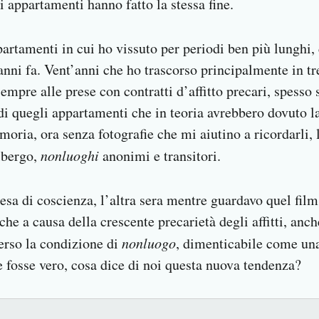
 appartamenti hanno fatto la stessa fine.
ppartamenti in cui ho vissuto per periodi ben più lunghi,
’anni fa. Vent’anni che ho trascorso principalmente in t
mpre alle prese con contratti d’affitto precari, spesso 
i di quegli appartamenti che in teoria avrebbero dovuto l
oria, ora senza fotografie che mi aiutino a ricordarli, 
lbergo,
nonluoghi
anonimi e transitori.
resa di coscienza, l’altra sera mentre guardavo quel film
che a causa della crescente precarietà degli affitti, anc
erso la condizione di
nonluogo
, dimenticabile come una
e fosse vero, cosa dice di noi questa nuova tendenza?