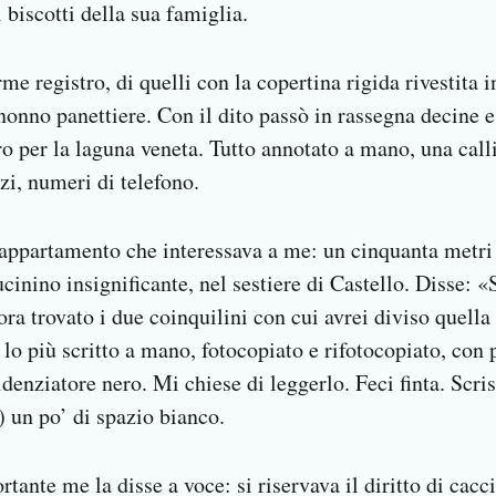
 biscotti della sua famiglia.
me registro, di quelli con la copertina rigida rivestita 
o nonno panettiere. Con il dito passò in rassegna decine 
iro per la laguna veneta. Tutto annotato a mano, una calli
zzi, numeri di telefono.
l’appartamento che interessava a me: un cinquanta metri 
cinino insignificante, nel sestiere di Castello. Disse:
ra trovato i due coinquilini con cui avrei diviso quella
r lo più scritto a mano, fotocopiato e rifotocopiato, con 
nziatore nero. Mi chiese di leggerlo. Feci finta. Scrissi
a) un po’ di spazio bianco.
ante me la disse a voce: si riservava il diritto di cacc