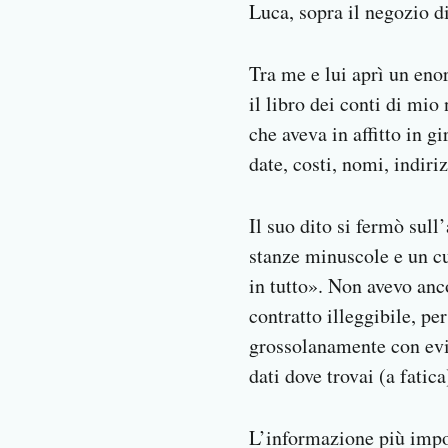
Luca, sopra il negozio di
Tra me e lui aprì un enor
il libro dei conti di mi
che aveva in affitto in g
date, costi, nomi, indiri
Il suo dito si fermò sul
stanze minuscole e un cu
in tutto». Non avevo anco
contratto illeggibile, pe
grossolanamente con evide
dati dove trovai (a fatic
L’informazione più import