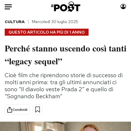
Auto
CULTURA
Mercoledì 30 luglio 2025
QUESTO ARTICOLO HA PIÙ DI
1 ANNO
HOME
Perché stanno uscendo così tanti
Italia
Moda
“legacy sequel”
Mondo
Libri
Politica
Consumismi
Cioè film che riprendono storie di successo di
Tecnologia
Storie/Idee
molti anni prima: tra gli ultimi annunciati ci
Internet
Ok Boomer!
sono “Il diavolo veste Prada 2” e quello di
Scienza
Media
“Sognando Beckham”
Cultura
Europa
Economia
Altrecose
Condividi
Sport
Mondiali calcio 2026