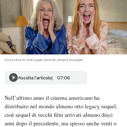
PODCAST
NEWSLETTER
I MIEI PREFERITI
Una scena di
Quel pazzo venerdì, sempre più pazzo
SHOP
Ascolta l'articolo
07:06
CALENDARIO
Nell’ultimo anno il cinema americano ha
AREA PERSONALE
distribuito nel mondo almeno otto legacy sequel,
cioè sequel di vecchi film arrivati almeno dieci
Area Personale
anni dopo il precedente, ma spesso anche venti o
Newsletter