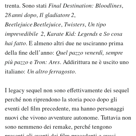
trenta. Sono stati
Final Destination: Bloodlines
,
Notifiche mobile
Regala il Post
28 anni dopo
,
Il gladiatore 2
,
Hai bisogno di aiuto?
Beetlejuice Beetlejuice
,
Twisters
,
Un tipo
Esci
imprevedibile 2
,
Karate Kid: Legends
e
So cosa
hai fatto
. E almeno altri due ne usciranno prima
della fine dell’anno:
Quel pazzo venerdì, sempre
più pazzo
e
Tron: Ares
. Addirittura ne è uscito uno
italiano:
Un altro ferragosto
.
I legacy sequel non sono effettivamente dei sequel
perché non riprendono la storia poco dopo gli
eventi del film precedente, ma hanno personaggi
nuovi che vivono avventure autonome. Tuttavia non
sono nemmeno dei remake, perché tengono
presenti gli eventi dei film precedenti e quasi