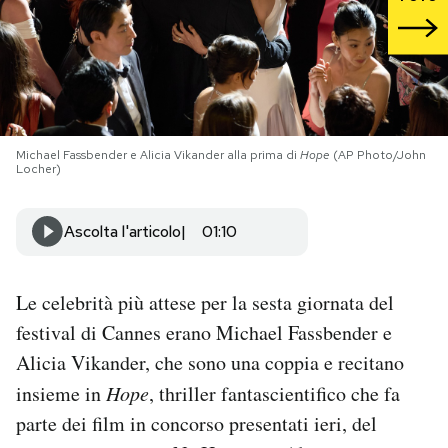
PODCAST
NEWSLETTER
Michael Fassbender e Alicia Vikander alla prima di
Hope
(AP Photo/John
Locher)
I MIEI PREFERITI
Ascolta l'articolo
01:10
SHOP
Le celebrità più attese per la sesta giornata del
CALENDARIO
festival di Cannes erano Michael Fassbender e
Alicia Vikander, che sono una coppia e recitano
AREA PERSONALE
insieme in
Hope
, thriller fantascientifico che fa
Area Personale
parte dei film in concorso presentati ieri, del
Newsletter