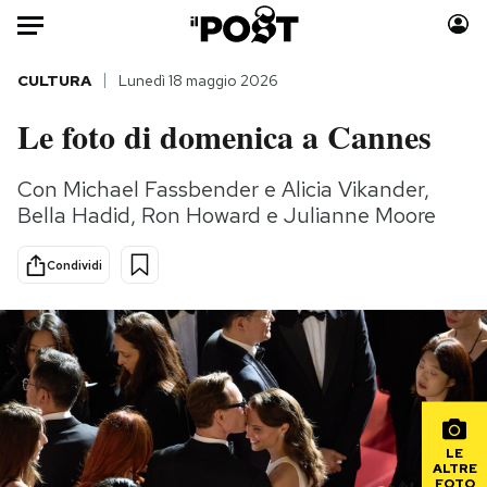
Auto
CULTURA
Lunedì 18 maggio 2026
Le foto di domenica a Cannes
HOME
Italia
Moda
Con Michael Fassbender e Alicia Vikander,
Bella Hadid, Ron Howard e Julianne Moore
Mondo
Libri
Politica
Consumismi
Condividi
Tecnologia
Storie/Idee
Internet
Ok Boomer!
Scienza
Media
Cultura
Europa
Economia
Altrecose
Sport
Mondiali calcio 2026
LE
ALTRE
FOTO