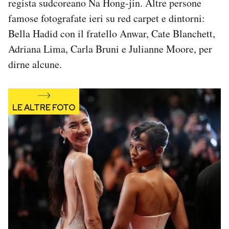
regista sudcoreano Na Hong-jin. Altre persone
Notifiche mobile
famose fotografate ieri su red carpet e dintorni:
Regala il Post
Bella Hadid con il fratello Anwar, Cate Blanchett,
Hai bisogno di aiuto?
Adriana Lima, Carla Bruni e Julianne Moore, per
Esci
dirne alcune.