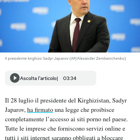
PODCAST
NEWSLETTER
I MIEI PREFERITI
Il presidente kirghizo Sadyr Japarov (AP/Alexander Zemlianichenko)
SHOP
Ascolta l'articolo
03:34
CALENDARIO
Il 28 luglio il presidente del Kirghizistan, Sadyr
Japarov,
ha firmato
una legge che proibisce
AREA PERSONALE
completamente l’accesso ai siti porno nel paese.
Tutte le imprese che forniscono servizi online e
Area Personale
tutti i siti internet saranno obbligati a bloccare
Newsletter