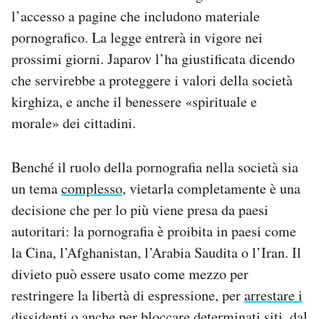
Notifiche mobile
l’accesso a pagine che includono materiale
Regala il Post
pornografico. La legge entrerà in vigore nei
Hai bisogno di aiuto?
prossimi giorni. Japarov l’ha giustificata dicendo
Esci
che servirebbe a proteggere i valori della società
kirghiza, e anche il benessere «spirituale e
morale» dei cittadini.
Benché il ruolo della pornografia nella società sia
un tema
complesso
, vietarla completamente è una
decisione che per lo più viene presa da paesi
autoritari: la pornografia è proibita in paesi come
la Cina, l’Afghanistan, l’Arabia Saudita o l’Iran. Il
divieto può essere usato come mezzo per
restringere la libertà di espressione, per
arrestare i
dissidenti
o anche per bloccare determinati siti, dal