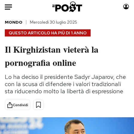
Auto
MONDO
Mercoledì 30 luglio 2025
QUESTO ARTICOLO HA PIÙ DI
1 ANNO
HOME
Il Kirghizistan vieterà la
Italia
Moda
pornografia online
Mondo
Libri
Politica
Consumismi
Lo ha deciso il presidente Sadyr Japarov, che
Tecnologia
Storie/Idee
con la scusa di difendere i valori tradizionali
Internet
Ok Boomer!
sta riducendo molto la libertà di espressione
Scienza
Media
Cultura
Europa
Condividi
Economia
Altrecose
Sport
Mondiali calcio 2026