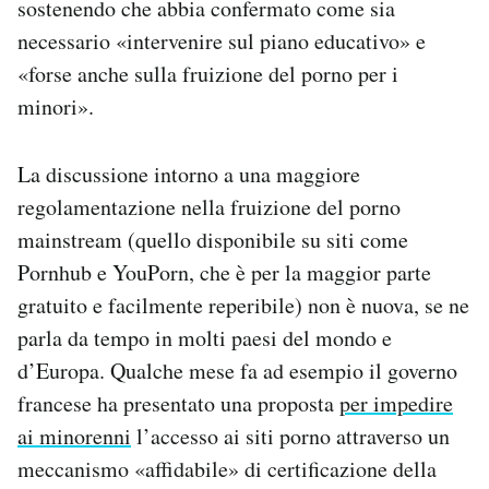
sostenendo che abbia confermato come sia
Notifiche mobile
necessario «intervenire sul piano educativo» e
Regala il Post
«forse anche sulla fruizione del porno per i
Hai bisogno di aiuto?
minori».
Esci
La discussione intorno a una maggiore
regolamentazione nella fruizione del porno
mainstream (quello disponibile su siti come
Pornhub e YouPorn, che è per la maggior parte
gratuito e facilmente reperibile) non è nuova, se ne
parla da tempo in molti paesi del mondo e
d’Europa. Qualche mese fa ad esempio il governo
francese ha presentato una proposta
per impedire
ai minorenni
l’accesso ai siti porno attraverso un
meccanismo «affidabile» di certificazione della