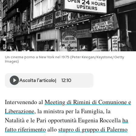
PODCAST
NEWSLETTER
I MIEI PREFERITI
Un cinema porno a New York nel 1975 (Peter Keegan/Keystone/Getty
Images)
SHOP
Ascolta l'articolo
12:10
CALENDARIO
Intervenendo al
Meeting di Rimini di Comunione e
Liberazione
, la ministra per la Famiglia, la
AREA PERSONALE
Natalità e le Pari opportunità Eugenia Roccella
ha
Area Personale
fatto riferimento
allo
stupro di gruppo di Palermo
Newsletter