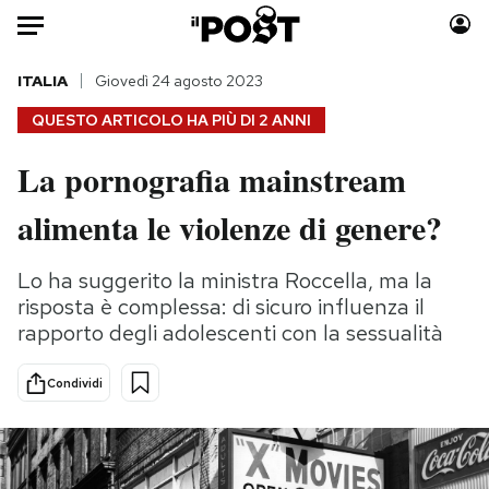
Auto
ITALIA
Giovedì 24 agosto 2023
QUESTO ARTICOLO HA PIÙ DI
2 ANNI
HOME
La pornografia mainstream
Italia
Moda
alimenta le violenze di genere?
Mondo
Libri
Politica
Consumismi
Lo ha suggerito la ministra Roccella, ma la
Tecnologia
Storie/Idee
risposta è complessa: di sicuro influenza il
Internet
Ok Boomer!
rapporto degli adolescenti con la sessualità
Scienza
Media
Cultura
Europa
Condividi
Economia
Altrecose
Sport
Mondiali calcio 2026