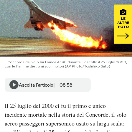
PODCAST
LE
ALTRE
FOTO
NEWSLETTER
I MIEI PREFERITI
Il Concorde del volo Air France 4590 durante il decollo il 25 luglio 2000,
con le fiamme dietro ai suoi motori (AP Photo/Toshihiko Sato)
SHOP
Ascolta l'articolo
08:58
CALENDARIO
Il 25 luglio del 2000 ci fu il primo e unico
AREA PERSONALE
incidente mortale nella storia del Concorde, il solo
Area Personale
aereo passeggeri supersonico usato su larga scala:
Newsletter