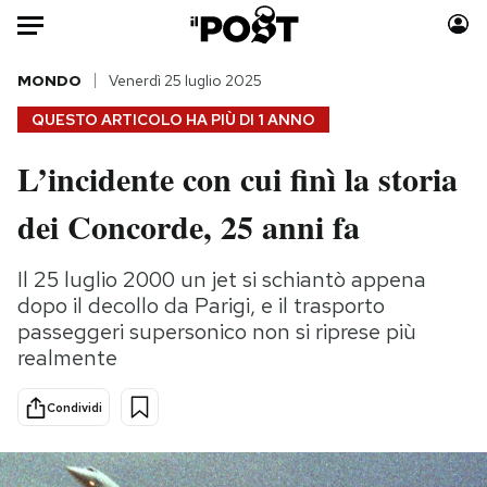
Auto
MONDO
Venerdì 25 luglio 2025
QUESTO ARTICOLO HA PIÙ DI
1 ANNO
HOME
L’incidente con cui finì la storia
Italia
Moda
dei Concorde, 25 anni fa
Mondo
Libri
Politica
Consumismi
Il 25 luglio 2000 un jet si schiantò appena
Tecnologia
Storie/Idee
dopo il decollo da Parigi, e il trasporto
Internet
Ok Boomer!
passeggeri supersonico non si riprese più
Scienza
Media
realmente
Cultura
Europa
Economia
Altrecose
Condividi
Sport
Mondiali calcio 2026