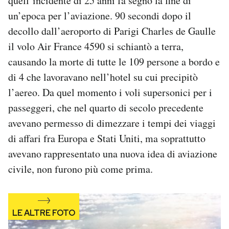
quell’incidente di 25 anni fa segnò la fine di
Notifiche mobile
un’epoca per l’aviazione. 90 secondi dopo il
Regala il Post
decollo dall’aeroporto di Parigi Charles de Gaulle
Hai bisogno di aiuto?
il volo Air France 4590 si schiantò a terra,
Esci
causando la morte di tutte le 109 persone a bordo e
di 4 che lavoravano nell’hotel su cui precipitò
l’aereo. Da quel momento i voli supersonici per i
passeggeri, che nel quarto di secolo precedente
avevano permesso di dimezzare i tempi dei viaggi
di affari fra Europa e Stati Uniti, ma soprattutto
avevano rappresentato una nuova idea di aviazione
civile, non furono più come prima.