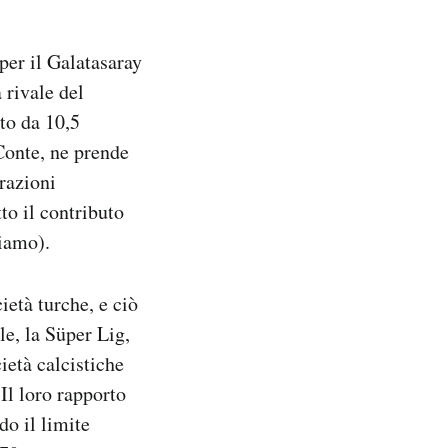
per il Galatasaray
 rivale del
tto da 10,5
Conte, ne prende
razioni
to il contributo
viamo).
ietà turche, e ciò
e, la Süper Lig,
ietà calcistiche
 Il loro rapporto
do il limite