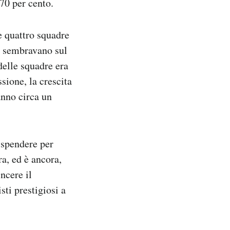
70 per cento.
e quattro squadre
– sembravano sul
delle squadre era
ssione, la crescita
 anno circa un
 spendere per
ra, ed è ancora,
ncere il
sti prestigiosi a