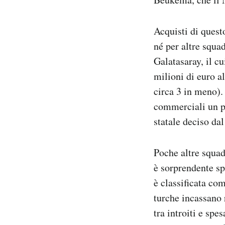
Acquisti di quest
né per altre squa
Galatasaray, il c
milioni di euro a
circa 3 in meno).
commerciali un po
statale deciso da
Poche altre squad
è sorprendente sp
è classificata co
turche incassano 
tra introiti e spe