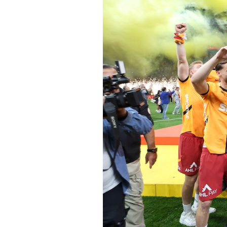
PODCAST
NEWSLETTER
I MIEI PREFERITI
SHOP
CALENDARIO
AREA PERSONALE
Area Personale
Newsletter