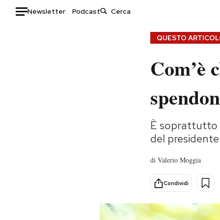
Newsletter
Podcast
Auto
QUESTO ARTICOLO
Com’è ch
HOME
Italia
Moda
spendono
Mondo
Libri
Politica
Consumismi
È soprattutto 
Tecnologia
Storie/Idee
del presidente 
Internet
Ok Boomer!
Scienza
Media
di
Valerio Moggia
Cultura
Europa
Economia
Altrecose
Condividi
Sport
Mondiali calcio 2026