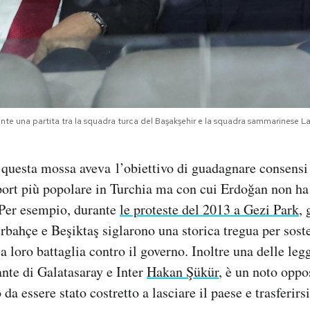
rante una partita tra la squadra turca del Başakşehir e la squadra sammarinese La
 questa mossa aveva l’obiettivo di guadagnare consensi t
sport più popolare in Turchia ma con cui Erdoğan non h
 Per esempio, durante
le proteste del 2013 a Gezi Park
, 
rbahçe e Beşiktaş siglarono una storica tregua per sosten
a loro battaglia contro il governo. Inoltre una delle leg
ante di Galatasaray e Inter
Hakan Şükür
, è un noto oppo
da essere stato costretto a lasciare il paese e trasferirsi