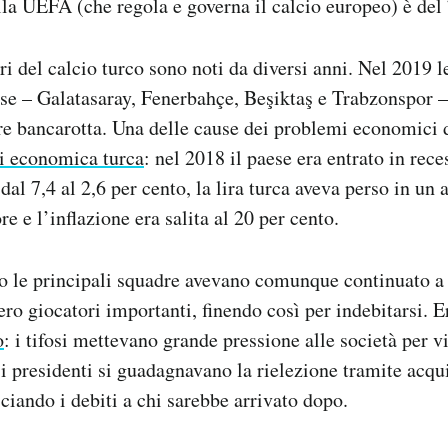
a UEFA (che regola e governa il calcio europeo) è del 
ri del calcio turco sono noti da diversi anni. Nel 2019 l
ese – Galatasaray, Fenerbahçe, Beşiktaş e Trabzonspor 
re bancarotta. Una delle cause dei problemi economici 
si economica turca
: nel 2018 il paese era entrato in rece
dal 7,4 al 2,6 per cento, la lira turca aveva perso in un
re e l’inflazione era salita al 20 per cento.
o le principali squadre avevano comunque continuato a
ero giocatori importanti, finendo così per indebitarsi. E
o
: i tifosi mettevano grande pressione alle società per vi
i presidenti si guadagnavano la rielezione tramite acqui
sciando i debiti a chi sarebbe arrivato dopo.