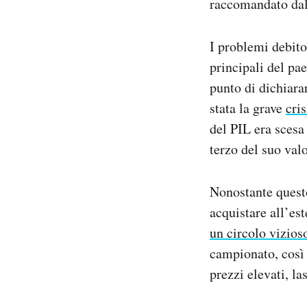
raccomandato dall
I problemi debito
principali del pa
punto di dichiara
stata la grave
cri
del PIL era scesa 
terzo del suo valo
Nonostante quest
acquistare all’est
un circolo vizios
campionato, così 
prezzi elevati, la