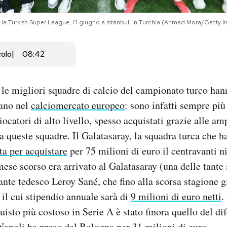
o la Turkish Super League, l'1 giugno a Istanbul, in Turchia (Ahmad Mora/Getty 
colo
08:42
 le migliori squadre di calcio del campionato turco ha
iano nel
calciomercato europeo
: sono infatti sempre più
iocatori di alto livello, spesso acquistati grazie alle am
a queste squadre. Il Galatasaray, la squadra turca che ha
ta per acquistare
per 75 milioni di euro il centravanti n
ese scorso era arrivato al Galatasaray (una delle tante
cante tedesco Leroy Sané, che fino alla scorsa stagione g
l cui stipendio annuale sarà di
9 milioni di euro netti
.
quisto più costoso in Serie A è stato finora quello del d
apoli ha preso dal Bologna per 31 milioni di euro.