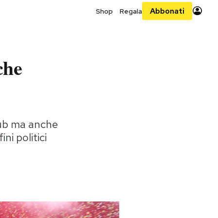
Abbonati
Shop
Regala
che
club ma anche
ni politici