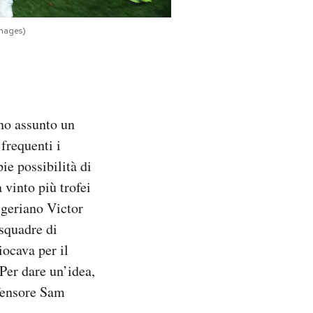
Images)
nno assunto un
 frequenti i
pie possibilità di
 vinto più trofei
igeriano Victor
 squadre di
iocava per il
 Per dare un’idea,
ifensore Sam