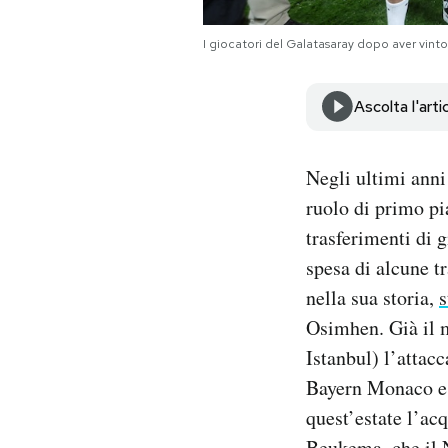
Notifiche mobile
Regala il Post
I giocatori del Galatasaray dopo aver vint
Hai bisogno di aiuto?
Esci
Ascolta l'arti
Negli ultimi anni
ruolo di primo p
trasferimenti di g
spesa di alcune tr
nella sua storia,
s
Osimhen. Già il m
Istanbul) l’attac
Bayern Monaco e i
quest’estate l’ac
Beukema, che il N