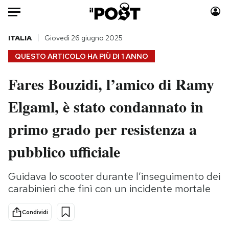
Auto
ITALIA
Giovedì 26 giugno 2025
QUESTO ARTICOLO HA PIÙ DI
1 ANNO
HOME
Fares Bouzidi, l’amico di Ramy
Italia
Moda
Elgaml, è stato condannato in
Mondo
Libri
Politica
Consumismi
primo grado per resistenza a
Tecnologia
Storie/Idee
Internet
Ok Boomer!
pubblico ufficiale
Scienza
Media
Cultura
Europa
Guidava lo scooter durante l’inseguimento dei
carabinieri che finì con un incidente mortale
Economia
Altrecose
Sport
Mondiali calcio 2026
Condividi