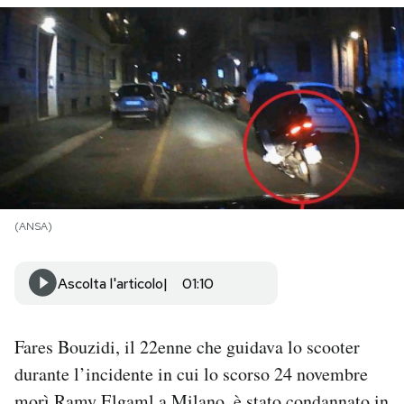
PODCAST
NEWSLETTER
I MIEI PREFERITI
SHOP
(ANSA)
CALENDARIO
Ascolta l'articolo
01:10
AREA PERSONALE
Fares Bouzidi, il 22enne che guidava lo scooter
durante l’incidente in cui lo scorso 24 novembre
Area Personale
Newsletter
morì
Ramy Elgaml
a Milano, è stato condannato in