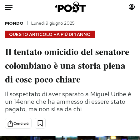
Auto
MONDO
Lunedì 9 giugno 2025
QUESTO ARTICOLO HA PIÙ DI
1 ANNO
HOME
Il tentato omicidio del senatore
Italia
Moda
colombiano è una storia piena
Mondo
Libri
Politica
Consumismi
di cose poco chiare
Tecnologia
Storie/Idee
Internet
Ok Boomer!
Il sospettato di aver sparato a Miguel Uribe è
Scienza
Media
un 14enne che ha ammesso di essere stato
Cultura
Europa
pagato, ma non si sa da chi
Economia
Altrecose
Condividi
Sport
Mondiali calcio 2026