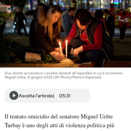
PODCAST
NEWSLETTER
I MIEI PREFERITI
SHOP
Due donne accendono candele davanti all'ospedale in cui è ricoverato
Miguel Uribe, 8 giugno 2025 (AP Photo/Ramon Espinosa)
CALENDARIO
Ascolta l'articolo
05:31
AREA PERSONALE
Il tentato omicidio del senatore Miguel Uribe
Area Personale
Turbay è uno degli atti di violenza politica più
Newsletter