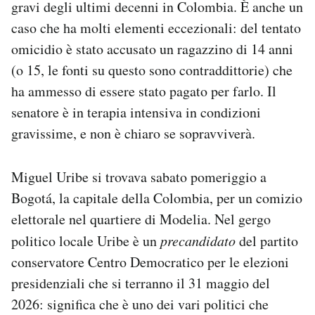
gravi degli ultimi decenni in Colombia. È anche un
Notifiche mobile
caso che ha molti elementi eccezionali: del tentato
Regala il Post
omicidio è stato accusato un ragazzino di 14 anni
Hai bisogno di aiuto?
Esci
(o 15, le fonti su questo sono contraddittorie) che
ha ammesso di essere stato pagato per farlo. Il
senatore è in terapia intensiva in condizioni
gravissime, e non è chiaro se sopravviverà.
Miguel Uribe si trovava sabato pomeriggio a
Bogotá, la capitale della Colombia, per un comizio
elettorale nel quartiere di Modelia. Nel gergo
politico locale Uribe è un
precandidato
del partito
conservatore Centro Democratico per le elezioni
presidenziali che si terranno il 31 maggio del
2026: significa che è uno dei vari politici che