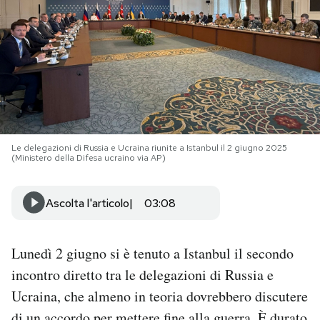
PODCAST
NEWSLETTER
I MIEI PREFERITI
Le delegazioni di Russia e Ucraina riunite a Istanbul il 2 giugno 2025
(Ministero della Difesa ucraino via AP)
SHOP
Ascolta l'articolo
03:08
CALENDARIO
Lunedì 2 giugno si è tenuto a Istanbul il secondo
AREA PERSONALE
incontro diretto tra le delegazioni di Russia e
Ucraina, che almeno in teoria dovrebbero discutere
Area Personale
Newsletter
di un accordo per mettere fine alla guerra. È durato