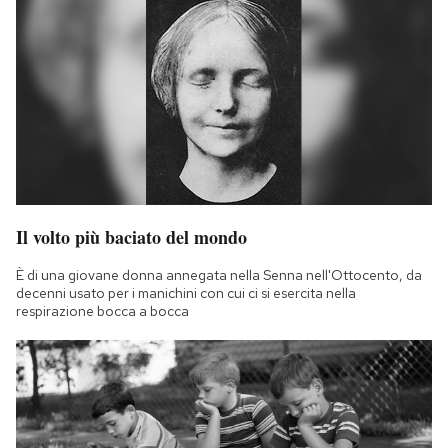
Il volto più baciato del mondo
È di una giovane donna annegata nella Senna nell'Ottocento, da
decenni usato per i manichini con cui ci si esercita nella
respirazione bocca a bocca