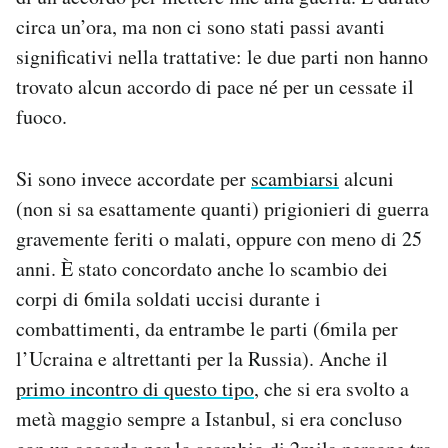
Notifiche mobile
circa un’ora, ma non ci sono stati passi avanti
Regala il Post
significativi nella trattative: le due parti non hanno
Hai bisogno di aiuto?
trovato alcun accordo di pace né per un cessate il
Esci
fuoco.
Si sono invece accordate per
scambiarsi
alcuni
(non si sa esattamente quanti) prigionieri di guerra
gravemente feriti o malati, oppure con meno di 25
anni. È stato concordato anche lo scambio dei
corpi di 6mila soldati uccisi durante i
combattimenti, da entrambe le parti (6mila per
l’Ucraina e altrettanti per la Russia). Anche il
primo incontro di questo tipo
, che si era svolto a
metà maggio sempre a Istanbul, si era concluso