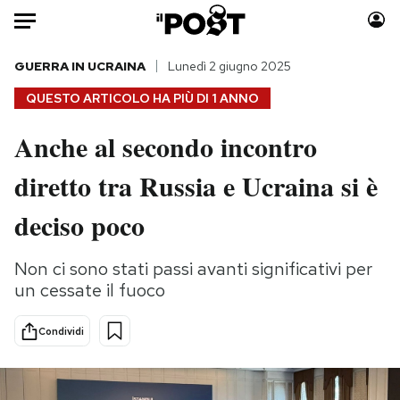
Auto
GUERRA IN UCRAINA
Lunedì 2 giugno 2025
QUESTO ARTICOLO HA PIÙ DI
1 ANNO
HOME
Anche al secondo incontro
Italia
Moda
diretto tra Russia e Ucraina si è
Mondo
Libri
Politica
Consumismi
deciso poco
Tecnologia
Storie/Idee
Internet
Ok Boomer!
Non ci sono stati passi avanti significativi per
Scienza
Media
un cessate il fuoco
Cultura
Europa
Economia
Altrecose
Condividi
Sport
Mondiali calcio 2026