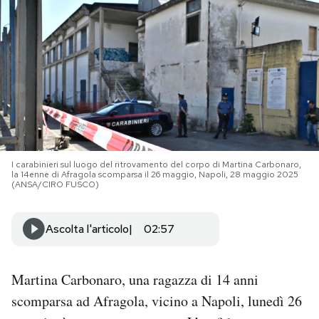
PODCAST
NEWSLETTER
I MIEI PREFERITI
I carabinieri sul luogo del ritrovamento del corpo di Martina Carbonaro,
SHOP
la 14enne di Afragola scomparsa il 26 maggio, Napoli, 28 maggio 2025
(ANSA/CIRO FUSCO)
CALENDARIO
Ascolta l'articolo
02:57
AREA PERSONALE
Martina Carbonaro, una ragazza di 14 anni
Area Personale
scomparsa ad Afragola, vicino a Napoli, lunedì 26
Newsletter