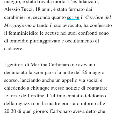
maggio, è stata trovata morta. L’ex fidanzato,
Notifiche mobile
Alessio Tucci, 18 anni, è stato fermato dai
Regala il Post
carabinieri e, secondo quanto
scrive
il
Corriere del
Hai bisogno di aiuto?
Mezzogiorno
citando il suo avvocato, ha confessato
Esci
il femminicidio: le accuse nei suoi confronti sono
di omicidio pluriaggravato e occultamento di
cadavere.
I genitori di Martina Carbonaro ne avevano
denunciato la scomparsa la notte del 26 maggio
scorso, lanciando anche un appello via social e
chiedendo a chiunque avesse notizie di contattare
le forze dell’ordine. L’ultimo contatto telefonico
della ragazza con la madre era stato intorno alle
20:30 di quel giorno: Carbonaro aveva detto che