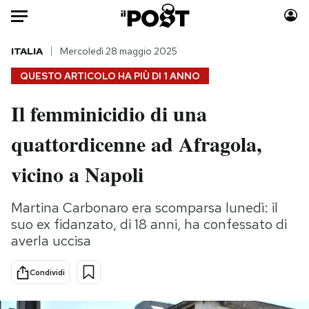
Auto
ITALIA
Mercoledì 28 maggio 2025
QUESTO ARTICOLO HA PIÙ DI
1 ANNO
HOME
Il femminicidio di una
Italia
Moda
quattordicenne ad Afragola,
Mondo
Libri
Politica
Consumismi
vicino a Napoli
Tecnologia
Storie/Idee
Internet
Ok Boomer!
Martina Carbonaro era scomparsa lunedì: il
Scienza
Media
suo ex fidanzato, di 18 anni, ha confessato di
Cultura
Europa
averla uccisa
Economia
Altrecose
Condividi
Sport
Mondiali calcio 2026