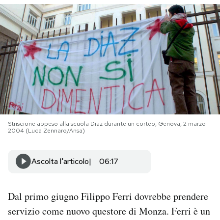
PODCAST
NEWSLETTER
I MIEI PREFERITI
SHOP
Striscione appeso alla scuola Diaz durante un corteo, Genova, 2 marzo
2004 (Luca Zennaro/Ansa)
CALENDARIO
Ascolta l'articolo
06:17
AREA PERSONALE
Dal primo giugno Filippo Ferri dovrebbe prendere
Area Personale
servizio come nuovo questore di Monza. Ferri è un
Newsletter