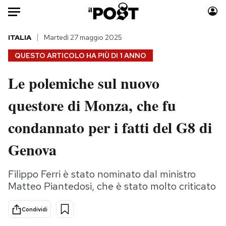
Auto
ITALIA
Martedì 27 maggio 2025
QUESTO ARTICOLO HA PIÙ DI
1 ANNO
HOME
Le polemiche sul nuovo
Italia
Moda
questore di Monza, che fu
Mondo
Libri
Politica
Consumismi
condannato per i fatti del G8 di
Tecnologia
Storie/Idee
Internet
Ok Boomer!
Genova
Scienza
Media
Cultura
Europa
Filippo Ferri è stato nominato dal ministro
Matteo Piantedosi, che è stato molto criticato
Economia
Altrecose
Sport
Mondiali calcio 2026
Condividi