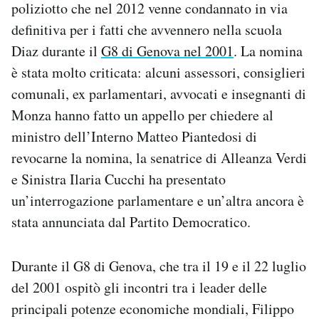
poliziotto che nel 2012 venne condannato in via
Notifiche mobile
definitiva per i fatti che avvennero nella scuola
Regala il Post
Diaz durante il
G8 di Genova nel 2001
. La nomina
Hai bisogno di aiuto?
Esci
è stata molto criticata: alcuni assessori, consiglieri
comunali, ex parlamentari, avvocati e insegnanti di
Monza hanno fatto un appello per chiedere al
ministro dell’Interno Matteo Piantedosi di
revocarne la nomina, la senatrice di Alleanza Verdi
e Sinistra Ilaria Cucchi ha presentato
un’interrogazione parlamentare e un’altra ancora è
stata annunciata dal Partito Democratico.
Durante il G8 di Genova, che tra il 19 e il 22 luglio
del 2001 ospitò gli incontri tra i leader delle
principali potenze economiche mondiali, Filippo