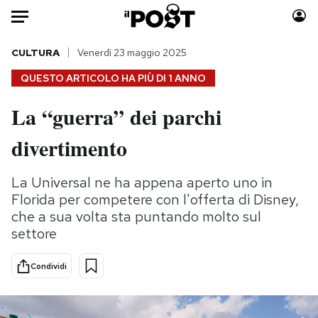
Auto
CULTURA
Venerdì 23 maggio 2025
QUESTO ARTICOLO HA PIÙ DI
1 ANNO
HOME
La “guerra” dei parchi
Italia
Moda
divertimento
Mondo
Libri
Politica
Consumismi
La Universal ne ha appena aperto uno in
Tecnologia
Storie/Idee
Florida per competere con l'offerta di Disney,
Internet
Ok Boomer!
che a sua volta sta puntando molto sul
Scienza
Media
settore
Cultura
Europa
Economia
Altrecose
Condividi
Sport
Mondiali calcio 2026