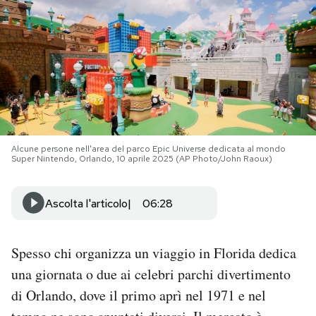
PODCAST
NEWSLETTER
I MIEI PREFERITI
Alcune persone nell'area del parco Epic Universe dedicata al mondo
Super Nintendo, Orlando, 10 aprile 2025 (AP Photo/John Raoux)
SHOP
Ascolta l'articolo
06:28
CALENDARIO
Spesso chi organizza un viaggio in Florida dedica
AREA PERSONALE
una giornata o due ai celebri parchi divertimento
Area Personale
di Orlando, dove il primo aprì nel 1971 e nel
Newsletter