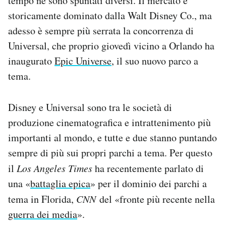
tempo ne sono spuntati diversi. Il mercato è
Notifiche mobile
storicamente dominato dalla Walt Disney Co., ma
Regala il Post
adesso è sempre più serrata la concorrenza di
Hai bisogno di aiuto?
Universal, che proprio giovedì vicino a Orlando ha
Esci
inaugurato
Epic Universe
, il suo nuovo parco a
tema.
Disney e Universal sono tra le società di
produzione cinematografica e intrattenimento più
importanti al mondo, e tutte e due stanno puntando
sempre di più sui propri parchi a tema. Per questo
il
Los Angeles Times
ha recentemente parlato di
una «
battaglia epica
» per il dominio dei parchi a
tema in Florida,
CNN
del «fronte più recente nella
guerra dei media
».