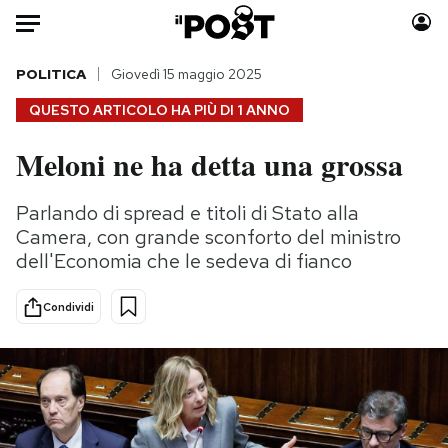
Auto
POLITICA
Giovedì 15 maggio 2025
QUESTO ARTICOLO HA PIÙ DI
1 ANNO
HOME
Meloni ne ha detta una grossa
Italia
Moda
Mondo
Libri
Parlando di spread e titoli di Stato alla
Politica
Consumismi
Camera, con grande sconforto del ministro
Tecnologia
Storie/Idee
dell'Economia che le sedeva di fianco
Internet
Ok Boomer!
Condividi
Scienza
Media
Cultura
Europa
Economia
Altrecose
Sport
Mondiali calcio 2026