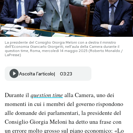
PODCAST
NEWSLETTER
La presidente del Consiglio Giorgia Meloni con a destra il ministro
dell'Economia Giancarlo Giorgetti, nell’aula della Camera durante il
I MIEI PREFERITI
question time, Roma, mercoledì 14 maggio 2025 (Roberto Monaldo /
LaPresse)
SHOP
Ascolta l'articolo
03:23
CALENDARIO
Durante il
question time
alla Camera, uno dei
momenti in cui i membri del governo rispondono
AREA PERSONALE
alle domande dei parlamentari, la presidente del
Consiglio Giorgia Meloni ha detto una frase con
Area Personale
un errore molto grosso sul piano economico: «Lo
Newsletter