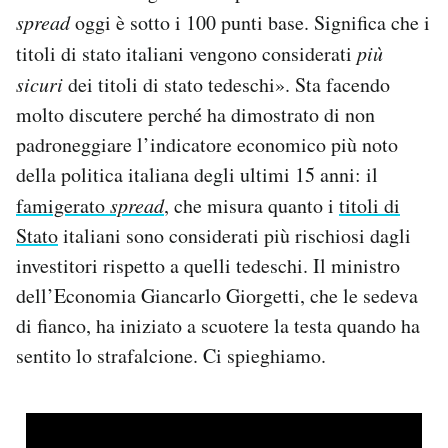
Notifiche mobile
spread
oggi è sotto i 100 punti base. Significa che i
Regala il Post
titoli di stato italiani vengono considerati
più
Hai bisogno di aiuto?
sicuri
dei titoli di stato tedeschi». Sta facendo
Esci
molto discutere perché ha dimostrato di non
padroneggiare l’indicatore economico più noto
della politica italiana degli ultimi 15 anni: il
famigerato
spread
, che misura quanto i
titoli di
Stato
italiani sono considerati più rischiosi dagli
investitori rispetto a quelli tedeschi. Il ministro
dell’Economia Giancarlo Giorgetti, che le sedeva
di fianco, ha iniziato a scuotere la testa quando ha
sentito lo strafalcione. Ci spieghiamo.