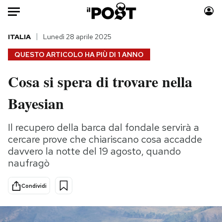
Auto
ITALIA
Lunedì 28 aprile 2025
QUESTO ARTICOLO HA PIÙ DI
1 ANNO
HOME
Cosa si spera di trovare nella
Italia
Moda
Bayesian
Mondo
Libri
Politica
Consumismi
Il recupero della barca dal fondale servirà a
Tecnologia
Storie/Idee
cercare prove che chiariscano cosa accadde
Internet
Ok Boomer!
davvero la notte del 19 agosto, quando
Scienza
Media
naufragò
Cultura
Europa
Economia
Altrecose
Condividi
Sport
Mondiali calcio 2026