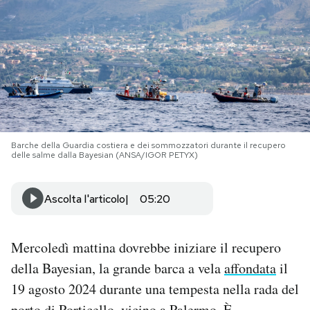
PODCAST
NEWSLETTER
I MIEI PREFERITI
Barche della Guardia costiera e dei sommozzatori durante il recupero
delle salme dalla Bayesian (ANSA/IGOR PETYX)
SHOP
Ascolta l'articolo
05:20
CALENDARIO
Mercoledì mattina dovrebbe iniziare il recupero
AREA PERSONALE
della Bayesian, la grande barca a vela
affondata
il
Area Personale
19 agosto 2024 durante una tempesta nella rada del
Newsletter
porto di Porticello, vicino a Palermo. È