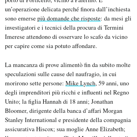
Notifiche mobile
un’operazione delicata perché finora dall’inchiesta
Regala il Post
sono emerse
più domande che risposte
: da mesi gli
Hai bisogno di aiuto?
investigatori e i tecnici della procura di Termini
Esci
Imerese attendono di osservare lo scafo da vicino
per capire come sia potuto affondare.
La mancanza di prove alimentò fin da subito molte
speculazioni sulle cause del naufragio, in cui
morirono sette persone:
Mike Lynch
, 59 anni, uno
degli imprenditori più ricchi e influenti nel Regno
Unito; la figlia Hannah di 18 anni; Jonathan
Bloomer, dirigente della banca d’affari Morgan
Stanley International e presidente della compagnia
assicurativa Hiscox; sua moglie Anne Elizabeth;