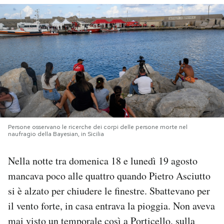
PODCAST
NEWSLETTER
I MIEI PREFERITI
SHOP
Persone osservano le ricerche dei corpi delle persone morte nel
naufragio della Bayesian, in Sicilia
CALENDARIO
Nella notte tra domenica 18 e lunedì 19 agosto
mancava poco alle quattro quando Pietro Asciutto
AREA PERSONALE
si è alzato per chiudere le finestre. Sbattevano per
il vento forte, in casa entrava la pioggia. Non aveva
Area Personale
mai visto un temporale così a Porticello, sulla
Newsletter