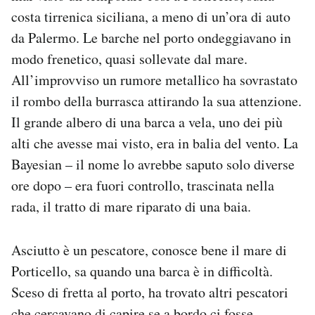
Notifiche mobile
costa tirrenica siciliana, a meno di un’ora di auto
Regala il Post
da Palermo. Le barche nel porto ondeggiavano in
Hai bisogno di aiuto?
modo frenetico, quasi sollevate dal mare.
Esci
All’improvviso un rumore metallico ha sovrastato
il rombo della burrasca attirando la sua attenzione.
Il grande albero di una barca a vela, uno dei più
alti che avesse mai visto, era in balia del vento. La
Bayesian – il nome lo avrebbe saputo solo diverse
ore dopo – era fuori controllo, trascinata nella
rada, il tratto di mare riparato di una baia.
Asciutto è un pescatore, conosce bene il mare di
Porticello, sa quando una barca è in difficoltà.
Sceso di fretta al porto, ha trovato altri pescatori
che cercavano di capire se a bordo ci fosse