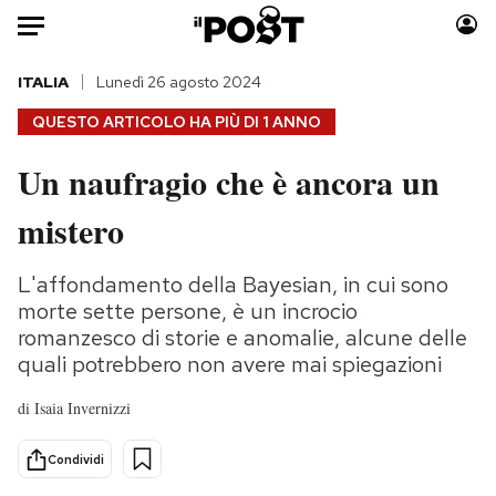
Auto
ITALIA
Lunedì 26 agosto 2024
QUESTO ARTICOLO HA PIÙ DI
1 ANNO
HOME
Un naufragio che è ancora un
Italia
Moda
mistero
Mondo
Libri
Politica
Consumismi
L'affondamento della Bayesian, in cui sono
Tecnologia
Storie/Idee
morte sette persone, è un incrocio
Internet
Ok Boomer!
romanzesco di storie e anomalie, alcune delle
Scienza
Media
quali potrebbero non avere mai spiegazioni
Cultura
Europa
di
Isaia Invernizzi
Economia
Altrecose
Sport
Mondiali calcio 2026
Condividi