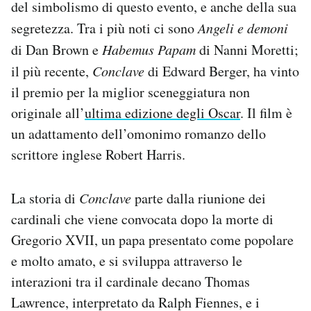
del simbolismo di questo evento, e anche della sua
Notifiche mobile
segretezza. Tra i più noti ci sono
Angeli e demoni
Regala il Post
di Dan Brown e
Habemus Papam
di Nanni Moretti;
Hai bisogno di aiuto?
Esci
il più recente,
Conclave
di Edward Berger, ha vinto
il premio per la miglior sceneggiatura non
originale all’
ultima edizione degli Oscar
. Il film è
un adattamento dell’omonimo romanzo dello
scrittore inglese Robert Harris.
La storia di
Conclave
parte dalla riunione dei
cardinali che viene convocata dopo la morte di
Gregorio XVII, un papa presentato come popolare
e molto amato, e si sviluppa attraverso le
interazioni tra il cardinale decano Thomas
Lawrence, interpretato da Ralph Fiennes, e i