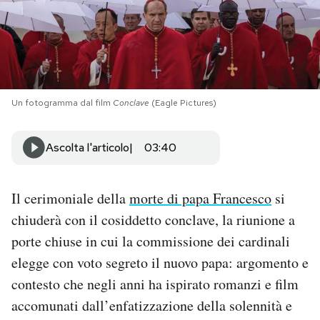
PODCAST
NEWSLETTER
Un fotogramma dal film
Conclave
(Eagle Pictures)
I MIEI PREFERITI
Ascolta l'articolo
03:40
SHOP
Il cerimoniale della
morte di papa Francesco
si
chiuderà con il cosiddetto conclave, la riunione a
CALENDARIO
porte chiuse in cui la commissione dei cardinali
elegge con voto segreto il nuovo papa: argomento e
AREA PERSONALE
contesto che negli anni ha ispirato romanzi e film
Area Personale
accomunati dall’enfatizzazione della solennità e
Newsletter