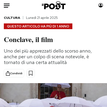
Auto
CULTURA
Lunedì 21 aprile 2025
QUESTO ARTICOLO HA PIÙ DI
1 ANNO
HOME
Conclave, il film
Italia
Moda
Mondo
Libri
Uno dei più apprezzati dello scorso anno,
Politica
Consumismi
anche per un colpo di scena notevole, è
Tecnologia
Storie/Idee
tornato di una certa attualità
Internet
Ok Boomer!
Condividi
Scienza
Media
Cultura
Europa
Economia
Altrecose
Sport
Mondiali calcio 2026