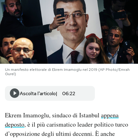
PODCAST
NEWSLETTER
I MIEI PREFERITI
Un manifesto elettorale di Ekrem Imamoglu nel 2019 (AP Photo/Emrah
SHOP
Gurel)
Ascolta l'articolo
06:22
CALENDARIO
AREA PERSONALE
Ekrem Imamoglu, sindaco di Istanbul
appena
deposto
, è il più carismatico leader politico turco
Area Personale
d’opposizione degli ultimi decenni. È anche
Newsletter