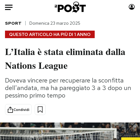
Auto
SPORT
Domenica 23 marzo 2025
QUESTO ARTICOLO HA PIÙ DI
1 ANNO
HOME
L’Italia è stata eliminata dalla
Italia
Moda
Nations League
Mondo
Libri
Politica
Consumismi
Doveva vincere per recuperare la sconfitta
Tecnologia
Storie/Idee
dell'andata, ma ha pareggiato 3 a 3 dopo un
Internet
Ok Boomer!
pessimo primo tempo
Scienza
Media
Cultura
Europa
Condividi
Economia
Altrecose
Sport
Mondiali calcio 2026