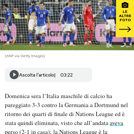
LE
PODCAST
ALTRE
FOTO
NEWSLETTER
I MIEI PREFERITI
(ANP via Getty Images)
SHOP
Ascolta l'articolo
03:22
CALENDARIO
Domenica sera l’Italia maschile di calcio ha
pareggiato 3-3 contro la Germania a Dortmund nel
AREA PERSONALE
ritorno dei quarti di finale di Nations League ed è
stata quindi eliminata, visto che all’andata
aveva
Area Personale
perso
(2-1 in casa); la Nations League è la
Newsletter