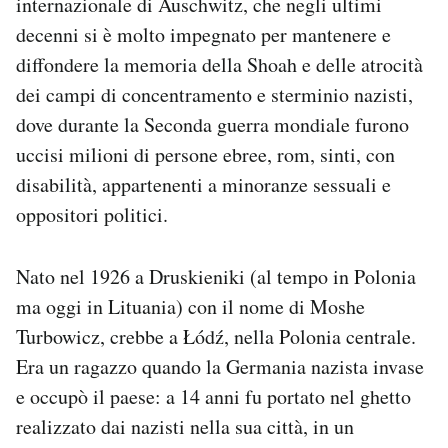
internazionale di Auschwitz, che negli ultimi
Notifiche mobile
decenni si è molto impegnato per mantenere e
Regala il Post
diffondere la memoria della Shoah e delle atrocità
Hai bisogno di aiuto?
dei campi di concentramento e sterminio nazisti,
Esci
dove durante la Seconda guerra mondiale furono
uccisi milioni di persone ebree, rom, sinti, con
disabilità, appartenenti a minoranze sessuali e
oppositori politici.
Nato nel 1926 a Druskieniki (al tempo in Polonia
ma oggi in Lituania) con il nome di Moshe
Turbowicz, crebbe a Łódź, nella Polonia centrale.
Era un ragazzo quando la Germania nazista invase
e occupò il paese: a 14 anni fu portato nel ghetto
realizzato dai nazisti nella sua città, in un