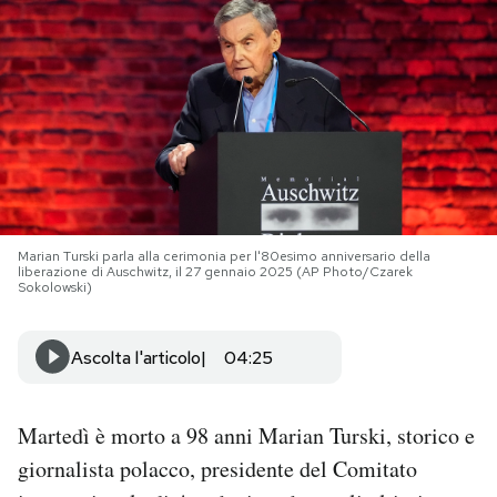
PODCAST
NEWSLETTER
I MIEI PREFERITI
Marian Turski parla alla cerimonia per l'80esimo anniversario della
SHOP
liberazione di Auschwitz, il 27 gennaio 2025 (AP Photo/Czarek
Sokolowski)
CALENDARIO
Ascolta l'articolo
04:25
AREA PERSONALE
Martedì è morto a 98 anni Marian Turski, storico e
Area Personale
giornalista polacco, presidente del Comitato
Newsletter