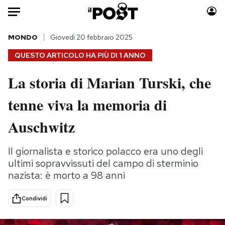
Auto
MONDO
Giovedì 20 febbraio 2025
QUESTO ARTICOLO HA PIÙ DI
1 ANNO
HOME
La storia di Marian Turski, che
Italia
Moda
tenne viva la memoria di
Mondo
Libri
Politica
Consumismi
Auschwitz
Tecnologia
Storie/Idee
Internet
Ok Boomer!
Il giornalista e storico polacco era uno degli
Scienza
Media
ultimi sopravvissuti del campo di sterminio
Cultura
Europa
nazista: è morto a 98 anni
Economia
Altrecose
Condividi
Sport
Mondiali calcio 2026