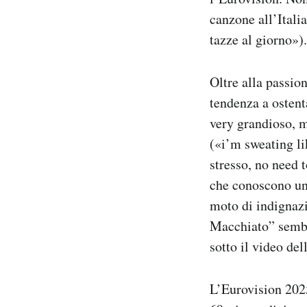
canzone all’Itali
tazze al giorno»).
Oltre alla passione
tendenza a ostenta
very grandioso, 
(«i’m sweating li
stresso, no need t
che conoscono un 
moto di indignazi
Macchiato” sembra
sotto il video del
L’Eurovision 2025