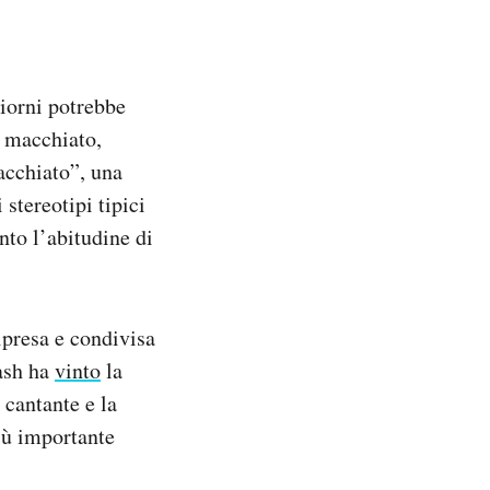
giorni potrebbe
o macchiato,
acchiato”, una
stereotipi tipici
nto l’abitudine di
ipresa e condivisa
Cash ha
vinto
la
 cantante e la
iù importante