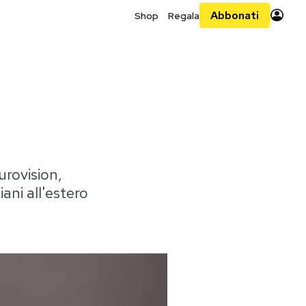
Abbonati
Shop
Regala
urovision,
ani all'estero