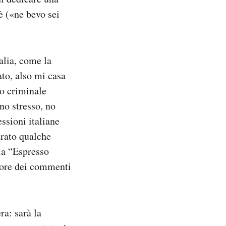
è («ne bevo sei
talia, come la
ato, also mi casa
o criminale
no stresso, no
essioni italiane
erato qualche
lia “Espresso
nore dei commenti
a: sarà la