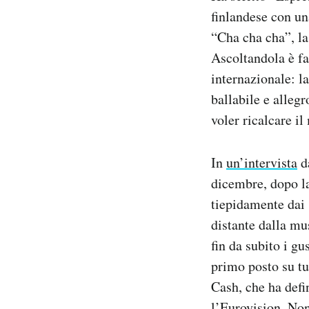
finlandese con un
“Cha cha cha”, la
Ascoltandola è fa
internazionale: la
ballabile e allegr
voler ricalcare il
In
un’intervista
da
dicembre, dopo la
tiepidamente dai 
distante dalla mu
fin da subito i gu
primo posto su tu
Cash, che ha def
l’Eurovision. Non