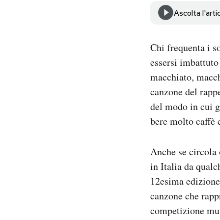
Notifiche mobile
Ascolta l'arti
Regala il Post
Hai bisogno di aiuto?
Chi frequenta i s
Esci
essersi imbattuto
macchiato, macch
canzone del rappe
del modo in cui gl
bere molto caffè 
Anche se circola 
in Italia da qual
12esima edizione 
canzone che rappr
competizione mus