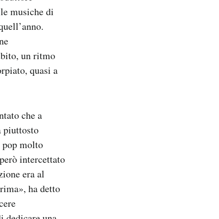
 le musiche di
 quell’anno.
one
ubito, un ritmo
orpiato, quasi a
ntato che a
 piuttosto
e pop molto
però intercettato
zione era al
prima», ha detto
cere
i dedicare una