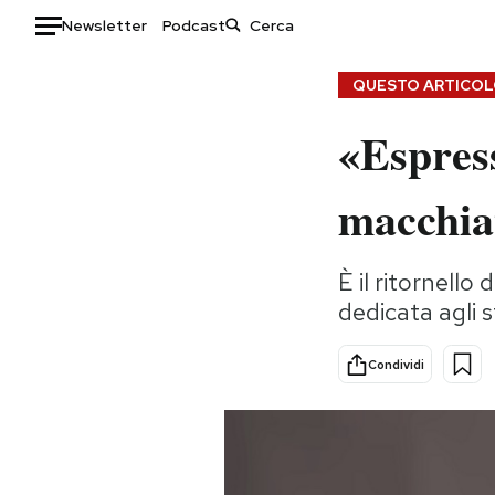
Newsletter
Podcast
Auto
QUESTO ARTICOLO
«Espres
HOME
Italia
Moda
macchiat
Mondo
Libri
Politica
Consumismi
È il ritornello
Tecnologia
Storie/Idee
dedicata agli s
Internet
Ok Boomer!
Scienza
Media
Condividi
Cultura
Europa
Economia
Altrecose
Sport
Mondiali calcio 2026