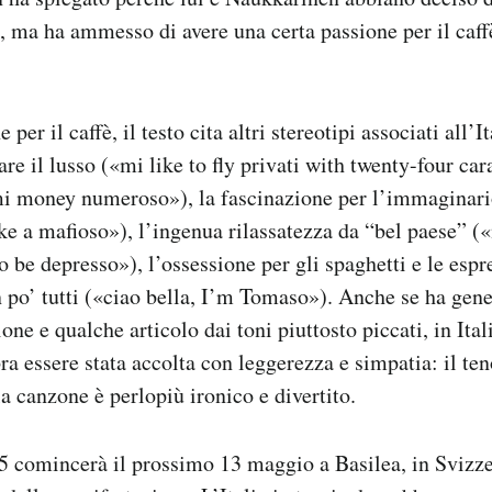
a, ma ha ammesso di avere una certa passione per il caff
 per il caffè, il testo cita altri stereotipi associati all’I
re il lusso («mi like to fly privati with twenty-four car
mi money numeroso»), la fascinazione per l’immaginari
ke a mafioso»), l’ingenua rilassatezza da “bel paese” («
o be depresso»), l’ossessione per gli spaghetti e le espr
po’ tutti («ciao bella, I’m Tomaso»). Anche se ha gen
one e qualche articolo dai toni piuttosto piccati, in Ita
 essere stata accolta con leggerezza e simpatia: il te
la canzone è perlopiù ironico e divertito.
 comincerà il prossimo 13 maggio a Basilea, in Svizzer