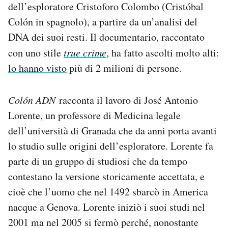
dell’esploratore Cristoforo Colombo (Cristóbal
Notifiche mobile
Colón in spagnolo), a partire da un’analisi del
Regala il Post
Hai bisogno di aiuto?
DNA dei suoi resti. Il documentario, raccontato
Esci
con uno stile
true crime
, ha fatto ascolti molto alti:
lo hanno visto
più di 2 milioni di persone.
Colón ADN
racconta il lavoro di José Antonio
Lorente, un professore di Medicina legale
dell’università di Granada che da anni porta avanti
lo studio sulle origini dell’esploratore. Lorente fa
parte di un gruppo di studiosi che da tempo
contestano la versione storicamente accettata, e
cioè che l’uomo che nel 1492 sbarcò in America
nacque a Genova. Lorente iniziò i suoi studi nel
2001 ma nel 2005 si fermò perché, nonostante