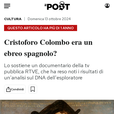
Auto
CULTURA
Domenica 13 ottobre 2024
QUESTO ARTICOLO HA PIÙ DI
1 ANNO
HOME
Cristoforo Colombo era un
Italia
Moda
ebreo spagnolo?
Mondo
Libri
Politica
Consumismi
Lo sostiene un documentario della tv
Tecnologia
Storie/Idee
pubblica RTVE, che ha reso noti i risultati di
Internet
Ok Boomer!
un'analisi sul DNA dell'esploratore
Scienza
Media
Cultura
Europa
Condividi
Economia
Altrecose
Sport
Mondiali calcio 2026