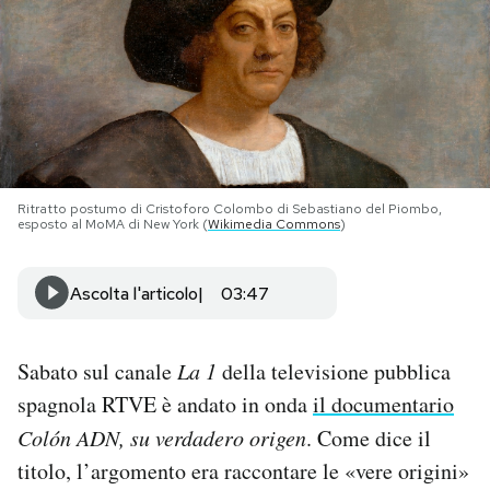
PODCAST
NEWSLETTER
I MIEI PREFERITI
Ritratto postumo di Cristoforo Colombo di Sebastiano del Piombo,
esposto al MoMA di New York (
Wikimedia Commons
)
SHOP
Ascolta l'articolo
03:47
CALENDARIO
Sabato sul canale
La 1
della televisione pubblica
spagnola RTVE è andato in onda
il documentario
AREA PERSONALE
Colón ADN, su verdadero origen
. Come dice il
Area Personale
titolo, l’argomento era raccontare le «vere origini»
Newsletter