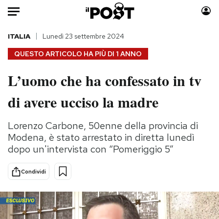
Auto
ITALIA
Lunedì 23 settembre 2024
QUESTO ARTICOLO HA PIÙ DI
1 ANNO
HOME
L’uomo che ha confessato in tv
Italia
Moda
di avere ucciso la madre
Mondo
Libri
Politica
Consumismi
Lorenzo Carbone, 50enne della provincia di
Tecnologia
Storie/Idee
Modena, è stato arrestato in diretta lunedì
Internet
Ok Boomer!
dopo un'intervista con “Pomeriggio 5”
Scienza
Media
Cultura
Europa
Condividi
Economia
Altrecose
Sport
Mondiali calcio 2026