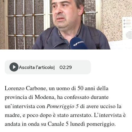
PODCAST
NEWSLETTER
I MIEI PREFERITI
Ascolta l'articolo
02:29
SHOP
Lorenzo Carbone, un uomo di 50 anni della
CALENDARIO
provincia di Modena, ha confessato durante
un’intervista con
Pomeriggio 5
di avere ucciso la
AREA PERSONALE
madre, e poco dopo è stato arrestato. L’intervista è
Area Personale
andata in onda su Canale 5 lunedì pomeriggio.
Newsletter