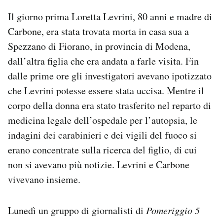
Notifiche mobile
Il giorno prima Loretta Levrini, 80 anni e madre di
Regala il Post
Carbone, era stata trovata morta in casa sua a
Hai bisogno di aiuto?
Spezzano di Fiorano, in provincia di Modena,
Esci
dall’altra figlia che era andata a farle visita. Fin
dalle prime ore gli investigatori avevano ipotizzato
che Levrini potesse essere stata uccisa. Mentre il
corpo della donna era stato trasferito nel reparto di
medicina legale dell’ospedale per l’autopsia, le
indagini dei carabinieri e dei vigili del fuoco si
erano concentrate sulla ricerca del figlio, di cui
non si avevano più notizie. Levrini e Carbone
vivevano insieme.
Lunedì un gruppo di giornalisti di
Pomeriggio 5