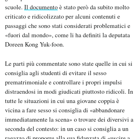
Notifiche mobile
scuole.
Il documento
è stato però da subito molto
Regala il Post
criticato e ridicolizzato per alcuni contenuti e
Hai bisogno di aiuto?
passaggi che sono stati considerati problematici e
Esci
«fuori dal mondo», come li ha definiti la deputata
Doreen Kong Yuk-foon.
Le parti più commentate sono state quelle in cui si
consiglia agli studenti di evitare il sesso
prematrimoniale e controllare i propri impulsi
distraendosi in modi giudicati piuttosto ridicoli. In
tutte le situazioni in cui una giovane coppia è
vicina a fare sesso si consiglia di «abbandonare
immediatamente la scena» o trovare dei diversivi a
seconda del contesto: in un caso si consiglia a un
ragazzo di proporre alla sua fidanzata di «uscire a