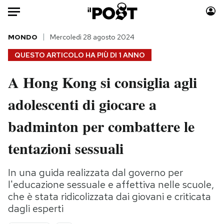
Auto
MONDO
Mercoledì 28 agosto 2024
QUESTO ARTICOLO HA PIÙ DI
1 ANNO
HOME
A Hong Kong si consiglia agli
Italia
Moda
adolescenti di giocare a
Mondo
Libri
Politica
Consumismi
badminton per combattere le
Tecnologia
Storie/Idee
Internet
Ok Boomer!
tentazioni sessuali
Scienza
Media
Cultura
Europa
In una guida realizzata dal governo per
l'educazione sessuale e affettiva nelle scuole,
Economia
Altrecose
che è stata ridicolizzata dai giovani e criticata
Sport
Mondiali calcio 2026
dagli esperti