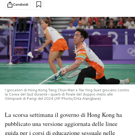
Condividi
PODCAST
NEWSLETTER
I MIEI PREFERITI
SHOP
I giocatori di Hong Kong Tang Chun Man e Tse Ying Suet giocano contro
CALENDARIO
la Corea del Sud durante i quarti di finale del doppio misto alle
Olimpiadi di Parigi del 2024 (AP Photo/Dita Alangkara)
AREA PERSONALE
La scorsa settimana il governo di Hong Kong ha
pubblicato una versione aggiornata delle linee
Area Personale
guida per i corsi di educazione sessuale nelle
Newsletter