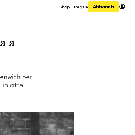
Abbonati
Shop
Regala
a a
reenwich per
 in città