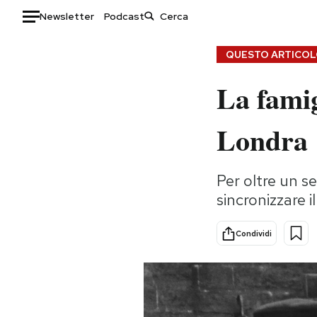
Newsletter
Podcast
Auto
QUESTO ARTICOLO
La famig
HOME
Italia
Moda
Londra
Mondo
Libri
Politica
Consumismi
Per oltre un s
Tecnologia
Storie/Idee
sincronizzare i
Internet
Ok Boomer!
Scienza
Media
Condividi
Cultura
Europa
Economia
Altrecose
Sport
Mondiali calcio 2026