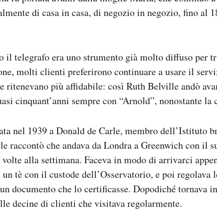
almente di casa in casa, di negozio in negozio, fino al 
.
 il telegrafo era uno strumento già molto diffuso per t
ne, molti clienti preferirono continuare a usare il serv
 ritenevano più affidabile: così Ruth Belville andò ava
quasi cinquant’anni sempre con “Arnold”, nonostante la 
data nel 1939 a Donald de Carle, membro dell’Istituto b
lle raccontò che andava da Londra a Greenwich con il s
re volte alla settimana. Faceva in modo di arrivarci appe
un tè con il custode dell’Osservatorio, e poi regolava l
 un documento che lo certificasse. Dopodiché tornava i
elle decine di clienti che visitava regolarmente.