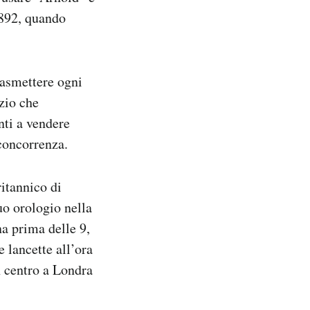
1892, quando
rasmettere ogni
izio che
nti a vendere
concorrenza.
ritannico di
uo orologio nella
na prima delle 9,
e lancette all’ora
n centro a Londra