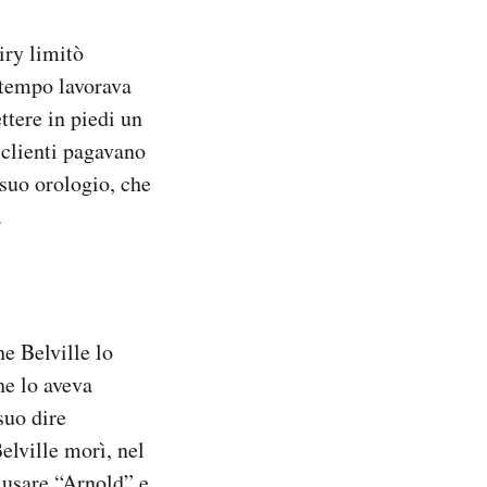
iry limitò
l tempo lavorava
ttere in piedi un
 clienti pagavano
suo orologio, che
.
e Belville lo
he lo aveva
suo dire
elville morì, nel
a usare “Arnold” e