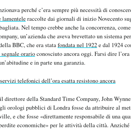
unzionava perché c’era sempre più necessità di conoscere
e lamentele
raccolte dai giornali di inizio Novecento su
bagliata. Nel tempo crebbe anche la concorrenza, come 
mpany, un’azienda che aveva brevettato un sistema per 
 della BBC, che era stata
fondata nel 1922
e dal 1924 co
o segnale orario
conosciuto ancora oggi. Farsi dire l’ora 
 un’abitudine e in parte una garanzia.
 servizi telefonici dell’ora esatta resistono ancora
 il direttore della Standard Time Company, John Wynne
egli orologi pubblici di Londra fosse da attribuire al m
ville, e che fosse «direttamente responsabile di una qua
perdite economiche» per le attività della città. Anziché 