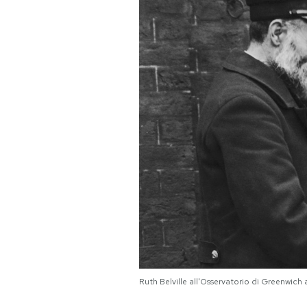
PODCAST
NEWSLETTER
I MIEI PREFERITI
SHOP
CALENDARIO
AREA PERSONALE
Area Personale
Ruth Belville all'Osservatorio di Greenwic
Newsletter