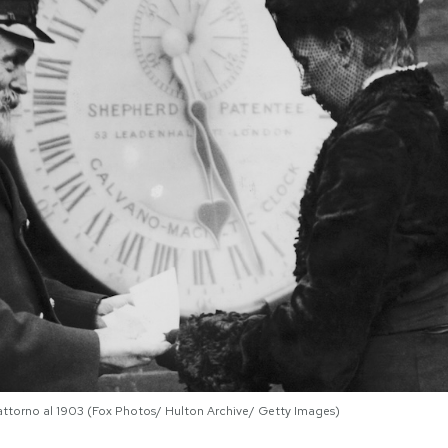
h attorno al 1903 (Fox Photos/ Hulton Archive/ Getty Images)