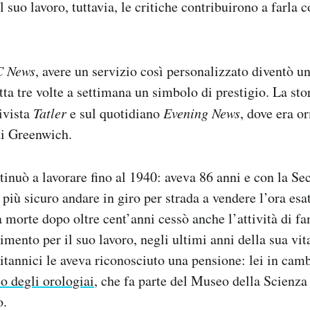
 suo lavoro, tuttavia, le critiche contribuirono a farla 
 News
, avere un servizio così personalizzato diventò u
tta tre volte a settimana un simbolo di prestigio. La stor
rivista
Tatler
e sul quotidiano
Evening News
, dove era o
di Greenwich.
tinuò a lavorare fino al 1940: aveva 86 anni e con la S
più sicuro andare in giro per strada a vendere l’ora esa
a morte dopo oltre cent’anni cessò anche l’attività di 
imento per il suo lavoro, negli ultimi anni della sua vit
ritannici le aveva riconosciuto una pensione: lei in cam
 degli orologiai
, che fa parte del Museo della Scienza
o.