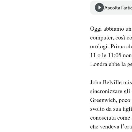
Notifiche mobile
Ascolta l'arti
Regala il Post
Hai bisogno di aiuto?
Oggi abbiamo un s
Esci
computer, così com
orologi. Prima che
11 o le 11:05 non
Londra ebbe la ge
John Belville mis
sincronizzare gli 
Greenwich, poco f
svolto da sua figl
conosciuta come 
che vendeva l’ora