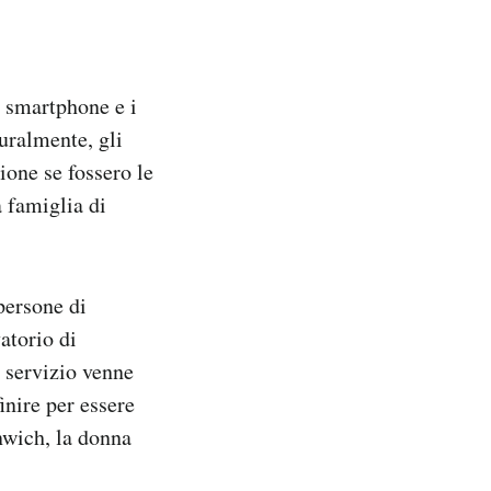
i smartphone e i
turalmente, gli
ione se fossero le
 famiglia di
persone di
vatorio di
l servizio venne
inire per essere
enwich, la donna