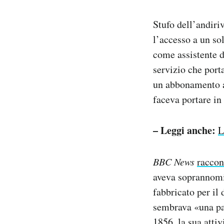
Stufo dell’andiri
l’accesso a un so
come assistente di
servizio che port
un abbonamento an
faceva portare in
– Leggi anche:
L
BBC News
raccon
aveva soprannomi
fabbricato per il 
sembrava «una pad
1856, la sua atti