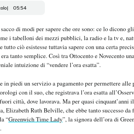
colo
05:54
acco di modi per sapere che ore sono: ce lo dicono gl
e i tabelloni dei mezzi pubblici, la radio e la tv e, na
 tutto ciò esistesse tuttavia sapere con una certa precis
 era tanto semplice. Così tra Ottocento e Novecento una
niale intuizione di “vendere l’ora esatta”.
e in piedi un servizio a pagamento per permettere alle 
orologi con il suo, che registrava l’ora esatta all’Osser
uori città, dove lavorava. Ma per quasi cinquant’anni i
ia, Elizabeth Ruth Belville, che ebbe tanto successo da f
la “
Greenwich Time Lady
”, la signora dell’ora di Gre
.