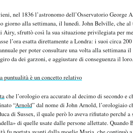
vieni, nel 1836 l’astronomo dell’Osservatorio George A
lo giorno alla settimana, il lunedì. John Belville, che a
 Airy, sfruttò così la sua situazione privilegiata per me
asse l’ora esatta direttamente a Londra: i suoi circa 200
nuale per poter consultare una volta alla settimana il 
 giro da dei garzoni, e aggiustare di conseguenza il loro
a puntualità è un concetto relativo
ta
che l’orologio era accurato al decimo di secondo e ch
nato “
Arnold
” dal nome di John Arnold, l’orologiaio c
duca di Sussex, il quale però lo aveva rifiutato perché a 
ella» di quelle usate dalle persone allettate. Quando B
vità fu portata avanti dalla moglie Maria, che continuò 