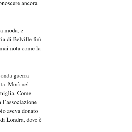
conoscere ancora
na moda, e
ia di Belville finì
rmai nota come la
econda guerra
tta. Morì nel
famiglia. Come
a l’associazione
bio aveva donato
 di Londra, dove è