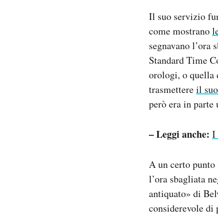
Il suo servizio f
come mostrano
l
segnavano l’ora s
Standard Time Co
orologi, o quella
trasmettere
il su
però era in parte
– Leggi anche:
I
A un certo punto
l’ora sbagliata n
antiquato» di Bel
considerevole di 