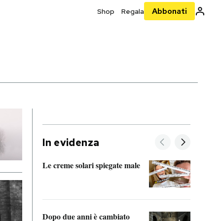
Abbonati
Shop
Regala
In evidenza
Le creme solari spiegate male
FitAc
guerr
Dopo due anni è cambiato
A cos