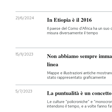
PODCAST
21/6/2024
In Etiopia è il 2016
NEWSLETTER
Il paese del Corno d’Africa ha un suo c
misura diversamente il tempo
I MIEI PREFERITI
15/11/2023
Non abbiamo sempre immag
SHOP
linea
Mappe e illustrazioni antiche mostrano 
CALENDARIO
stato rappresentato graficamente
5/7/2023
La puntualità è un concetto
AREA PERSONALE
Le culture “policroniche” e “monocro
Entra
intendono il tempo, e a volte fanno fat