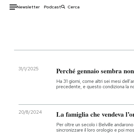
Newsletter
Podcast
Auto
HOME
Italia
Moda
Mondo
Libri
Politica
Consumismi
31/1/2025
Perché gennaio sembra non 
Tecnologia
Storie/Idee
Ha 31 giorni, come altri sei mesi dell
Internet
Ok Boomer!
precedente, e questo condiziona la n
Scienza
Media
Cultura
Europa
Economia
Altrecose
20/8/2024
La famiglia che vendeva l’o
Sport
Mondiali calcio 2026
Per oltre un secolo i Belville andaron
sincronizzare il loro orologio e poi most