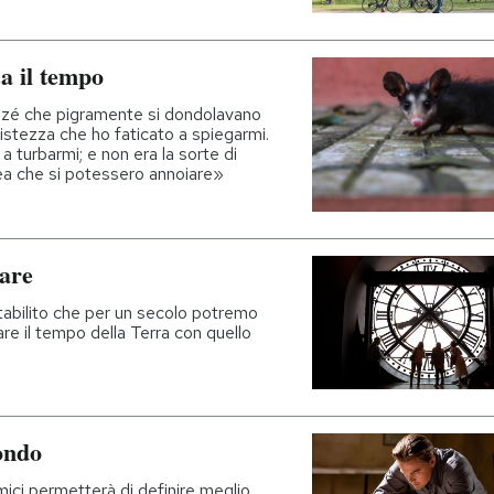
a il tempo
nzé che pigramente si dondolavano
ristezza che ho faticato a spiegarmi.
 a turbarmi; e non era la sorte di
dea che si potessero annoiare»
lare
stabilito che per un secolo potremo
are il tempo della Terra con quello
ondo
ici permetterà di definire meglio