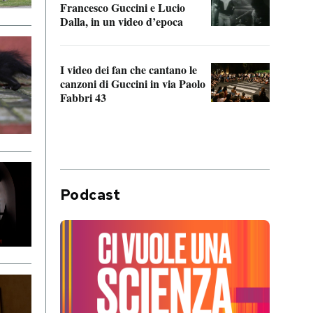
Francesco Guccini e Lucio
“Loco
Dalla, in un video d’epoca
Franc
I video dei fan che cantano le
Il de
canzoni di Guccini in via Paolo
Edoar
Fabbri 43
cappi
Podcast