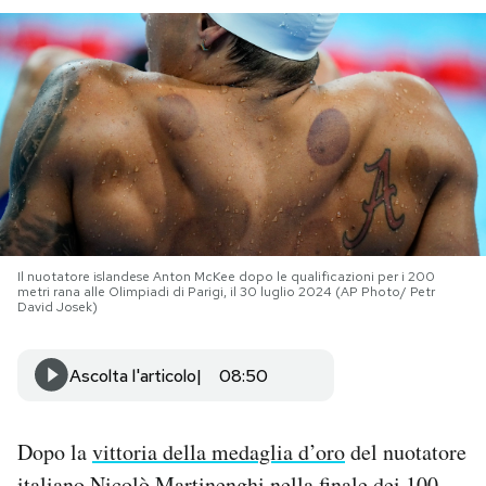
PODCAST
NEWSLETTER
I MIEI PREFERITI
SHOP
Il nuotatore islandese Anton McKee dopo le qualificazioni per i 200
metri rana alle Olimpiadi di Parigi, il 30 luglio 2024 (AP Photo/ Petr
David Josek)
CALENDARIO
Ascolta l'articolo
08:50
AREA PERSONALE
Area Personale
Dopo la
vittoria della medaglia d’oro
del nuotatore
Newsletter
italiano Nicolò Martinenghi nella finale dei 100