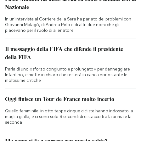
Nazionale
In un'intervista al Corriere della Sera ha parlato dei problemi con
Giovanni Malagò, di Andrea Pirlo e di altri due nomi che gli
piacevano per il ruolo di allenatore
Il messaggio della FIFA che difende il presidente
della FIFA
Parla di uno «sforzo congiunto e prolungato» per danneggiare
Infantino, e mette in chiaro che resterà in carica nonostante le
moltissime critiche
Oggi finisce un Tour de France molto incerto
Quello femminile: in otto tappe cinque cicliste hanno indossato la
maglia gialla, e ci sono solo 8 secondi di distacco tra la prima e la
seconda
Ma come si fa a correre con questo caldo?