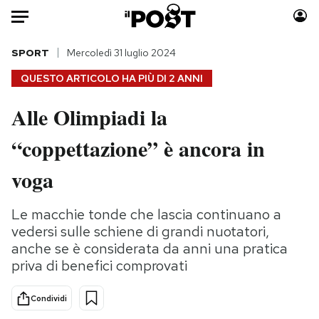
Auto
SPORT
Mercoledì 31 luglio 2024
QUESTO ARTICOLO HA PIÙ DI
2 ANNI
HOME
Alle Olimpiadi la
Italia
Moda
“coppettazione” è ancora in
Mondo
Libri
Politica
Consumismi
voga
Tecnologia
Storie/Idee
Internet
Ok Boomer!
Le macchie tonde che lascia continuano a
Scienza
Media
vedersi sulle schiene di grandi nuotatori,
Cultura
Europa
anche se è considerata da anni una pratica
priva di benefici comprovati
Economia
Altrecose
Sport
Mondiali calcio 2026
Condividi