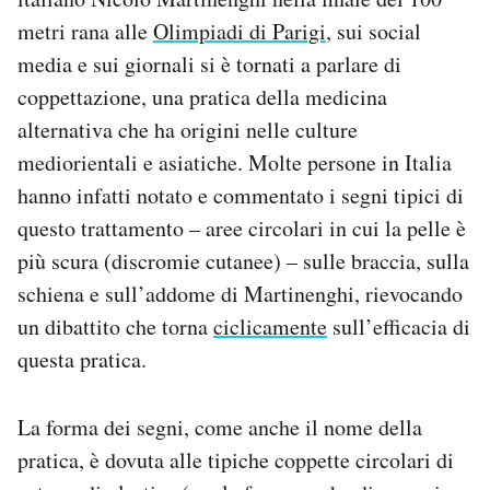
Notifiche mobile
metri rana alle
Olimpiadi di Parigi
, sui social
Regala il Post
media e sui giornali si è tornati a parlare di
Hai bisogno di aiuto?
coppettazione, una pratica della medicina
Esci
alternativa che ha origini nelle culture
mediorientali e asiatiche. Molte persone in Italia
hanno infatti notato e commentato i segni tipici di
questo trattamento – aree circolari in cui la pelle è
più scura (discromie cutanee) – sulle braccia, sulla
schiena e sull’addome di Martinenghi, rievocando
un dibattito che torna
ciclicamente
sull’efficacia di
questa pratica.
La forma dei segni, come anche il nome della
pratica, è dovuta alle tipiche coppette circolari di