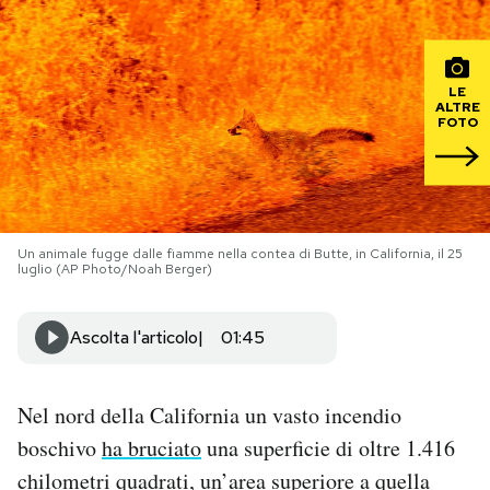
PODCAST
LE
ALTRE
NEWSLETTER
FOTO
I MIEI PREFERITI
Un animale fugge dalle fiamme nella contea di Butte, in California, il 25
SHOP
luglio (AP Photo/Noah Berger)
CALENDARIO
Ascolta l'articolo
01:45
AREA PERSONALE
Nel nord della California un vasto incendio
boschivo
ha bruciato
una superficie di oltre 1.416
Area Personale
chilometri quadrati, un’area superiore a quella
Newsletter