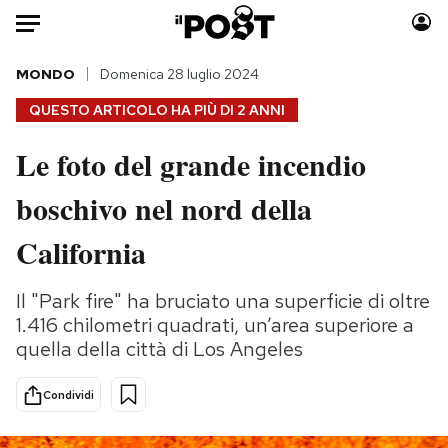
Auto
MONDO
Domenica 28 luglio 2024
QUESTO ARTICOLO HA PIÙ DI
2 ANNI
HOME
Le foto del grande incendio
Italia
Moda
boschivo nel nord della
Mondo
Libri
Politica
Consumismi
California
Tecnologia
Storie/Idee
Internet
Ok Boomer!
Il "Park fire" ha bruciato una superficie di oltre
Scienza
Media
1.416 chilometri quadrati, un’area superiore a
Cultura
Europa
quella della città di Los Angeles
Economia
Altrecose
Condividi
Sport
Mondiali calcio 2026