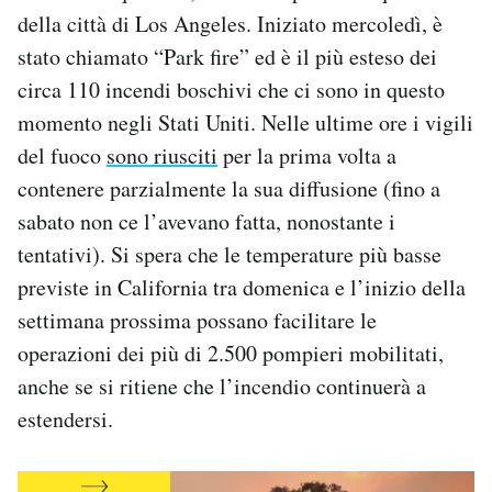
Notifiche mobile
della città di Los Angeles. Iniziato mercoledì, è
Regala il Post
stato chiamato “Park fire” ed è il più esteso dei
Hai bisogno di aiuto?
circa 110 incendi boschivi che ci sono in questo
Esci
momento negli Stati Uniti. Nelle ultime ore i vigili
del fuoco
sono riusciti
per la prima volta a
contenere parzialmente la sua diffusione (fino a
sabato non ce l’avevano fatta, nonostante i
tentativi). Si spera che le temperature più basse
previste in California tra domenica e l’inizio della
settimana prossima possano facilitare le
operazioni dei più di 2.500 pompieri mobilitati,
anche se si ritiene che l’incendio continuerà a
estendersi.