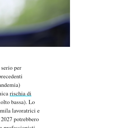
 serio per
precedenti
pandemia)
omica
rischia di
olto bassa). Lo
ila lavoratrici e
l 2027 potrebbero
a professionisti