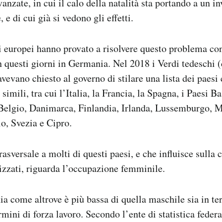
anzate, in cui il calo della natalità sta portando a un 
 e di cui già si vedono gli effetti.
si europei hanno provato a risolvere questo problema co
n questi giorni in Germania. Nel 2018 i Verdi tedeschi (
avevano chiesto al governo di stilare una lista dei paesi
simili, tra cui l’Italia, la Francia, la Spagna, i Paesi B
Belgio, Danimarca, Finlandia, Irlanda, Lussemburgo, Ma
lo, Svezia e Cipro.
rasversale a molti di questi paesi, e che influisce sulla 
lizzati, riguarda l’occupazione femminile.
 come altrove è più bassa di quella maschile sia in te
rmini di forza lavoro. Secondo l’ente di statistica feder