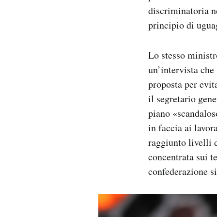
discriminatoria ne
principio di ugua
Lo stesso ministr
un’intervista che
proposta per evit
il segretario gen
piano «scandaloso
in faccia ai lavo
raggiunto livelli
concentrata sui t
confederazione si