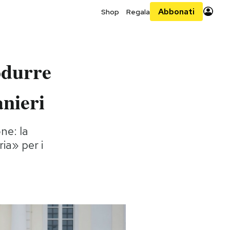
Abbonati
Shop
Regala
odurre
anieri
ne: la
ria» per i