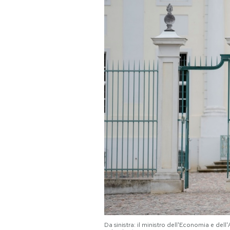
PODCAST
NEWSLETTER
I MIEI PREFERITI
SHOP
CALENDARIO
AREA PERSONALE
Area Personale
Newsletter
Da sinistra: il ministro dell'Economia e de