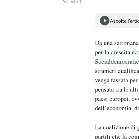
Schreiber)
Notifiche mobile
Regala il Post
Ascolta l'arti
Hai bisogno di aiuto?
Esci
Da una settimana 
per la crescita e
Socialdemocratici,
stranieri qualific
venga tassata per
pensata tra le al
paesi europei, ovv
dell’economia, d
La coalizione di 
partiti che la co