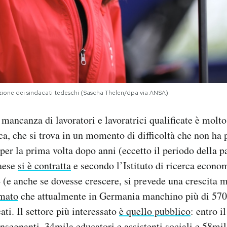
zione dei sindacati tedeschi (Sascha Thelen/dpa via ANSA)
 mancanza di lavoratori e lavoratrici qualificate è molto
a, che si trova in un momento di difficoltà che non ha 
 per la prima volta dopo anni (eccetto il periodo della 
aese
si è contratta
e secondo l’Istituto di ricerca econ
(e anche se dovesse crescere, si prevede una crescita m
imato
che attualmente in Germania manchino più di 570m
cati. Il settore più interessato
è quello pubblico
: entro i
segnanti, 34mila educatori e assistenti sociali e 58mil