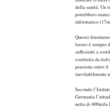
della sanità. Un i
potrebbero mancar
informatico (17m
Questo fenomeno d
lavoro è sempre d
sufficienti a sost
costituita da
bab
pensione entro il 
inevitabilmente un
Secondo l’Istituto
Germania l’attua
netta di 400mila 