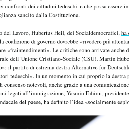
i confronti dei cittadini tedeschi, e che possa essere in
glianza sancito dalla Costituzione.
o del Lavoro, Hubertus Heil, dei Socialdemocratici,
ha 
 la coalizione di governo dovrebbe «rivedere più attent
are «fraintendimenti». Le critiche sono arrivate anche 
erale dell’Unione Cristiano-Sociale (CSU), Martin Hub
»; il partito di estrema destra Alternative für Deutsch
ratori tedeschi». In un momento in cui proprio la destra 
 di consenso notevoli, anche grazie a una comunicazion
emi legati all’immigrazione, Yasmin Fahimi, president
ndacale del paese, ha definito l’idea «socialmente espl