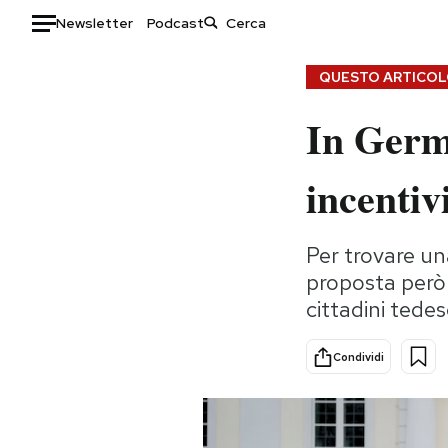
Newsletter
Podcast
Auto
QUESTO ARTICOLO
In Germa
HOME
Italia
Moda
incentivi
Mondo
Libri
Politica
Consumismi
Per trovare un
Tecnologia
Storie/Idee
proposta però è
Internet
Ok Boomer!
cittadini tedes
Scienza
Media
Cultura
Europa
Condividi
Economia
Altrecose
Sport
Mondiali calcio 2026