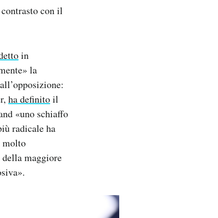
 contrasto con il
detto
in
amente» la
dall’opposizione:
er,
ha definito
il
land «uno schiaffo
più radicale ha
e molto
e della maggiore
osiva».