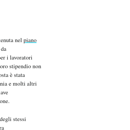
tenuta nel
piano
 da
er i lavoratori
 loro stipendio non
sta è stata
ia e molti altri
iave
one.
degli stessi
ra