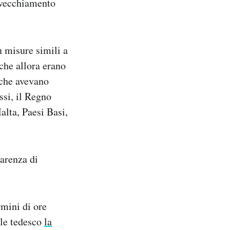
invecchiamento
n misure simili a
che allora erano
 che avevano
assi, il Regno
lta, Paesi Basi,
carenza di
rmini di ore
ale tedesco
la