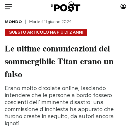
Auto
MONDO
Martedì 11 giugno 2024
QUESTO ARTICOLO HA PIÙ DI
2 ANNI
HOME
Le ultime comunicazioni del
Italia
Moda
sommergibile Titan erano un
Mondo
Libri
Politica
Consumismi
falso
Tecnologia
Storie/Idee
Internet
Ok Boomer!
Erano molto circolate online, lasciando
Scienza
Media
intendere che le persone a bordo fossero
Cultura
Europa
coscienti dell'imminente disastro: una
commissione d'inchiesta ha appurato che
Economia
Altrecose
furono create in seguito, da autori ancora
Sport
Mondiali calcio 2026
ignoti