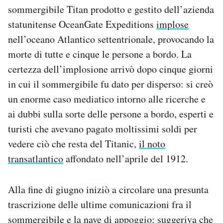
sommergibile Titan prodotto e gestito dell’azienda
Notifiche mobile
Regala il Post
statunitense OceanGate Expeditions
implose
Hai bisogno di aiuto?
nell’oceano Atlantico settentrionale, provocando la
Esci
morte di tutte e cinque le persone a bordo. La
certezza dell’implosione arrivò dopo cinque giorni
in cui il sommergibile fu dato per disperso: si creò
un enorme caso mediatico intorno alle ricerche e
ai dubbi sulla sorte delle persone a bordo, esperti e
turisti che avevano pagato moltissimi soldi per
vedere ciò che resta del Titanic,
il noto
transatlantico
affondato nell’aprile del 1912.
Alla fine di giugno iniziò a circolare una presunta
trascrizione delle ultime comunicazioni fra il
sommergibile e la nave di appoggio: suggeriva che