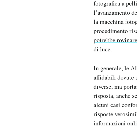
fotografica a pel
l’avanzamento dell
la macchina fotogr
procedimento risc
potrebbe rovinar
di luce.
In generale, le A
affidabili dovute
diverse, ma port
risposta, anche s
alcuni casi confo
risposte verosimi
informazioni onli