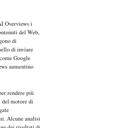
AI Overviews i
contenuti del Web,
gono di
ello di inviare
su come Google
views aumentino
per rendere più
i del motore di
gate
mi. Alcune analisi
ne dei risultati di