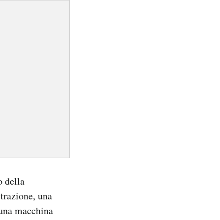
o della
trazione, una
 una macchina