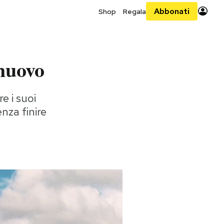
Abbonati
Shop
Regala
 nuovo
e i suoi
enza finire