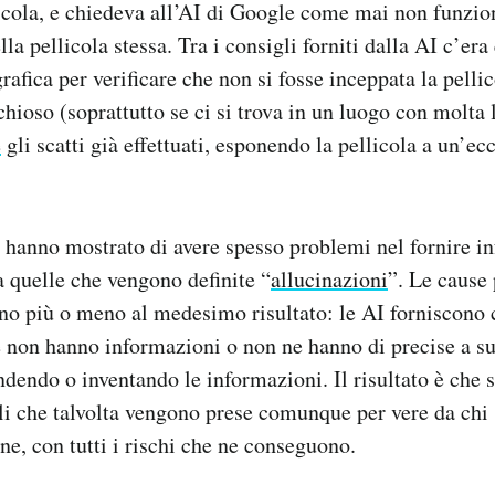
licola, e chiedeva all’AI di Google come mai non funzio
a pellicola stessa. Tra i consigli forniti dalla AI c’era 
afica per verificare che non si fosse inceppata la pellic
hioso (soprattutto se ci si trova in un luogo con molta 
e
gli scatti già effettuati, esponendo la pellicola a un’ec
I hanno mostrato di avere spesso problemi nel fornire i
 a quelle che vengono definite “
allucinazioni
”. Le cause
ano più o meno al medesimo risultato: le AI forniscon
e non hanno informazioni o non ne hanno di precise a suf
ndendo o inventando le informazioni. Il risultato è che 
li che talvolta vengono prese comunque per vere da chi
ne, con tutti i rischi che ne conseguono.