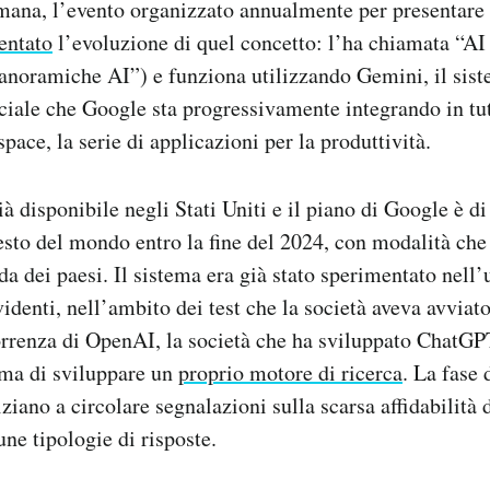
imana, l’evento organizzato annualmente per presentare 
entato
l’evoluzione di quel concetto: l’ha chiamata “A
anoramiche AI”) e funziona utilizzando Gemini, il sist
iciale che Google sta progressivamente integrando in tutt
ace, la serie di applicazioni per la produttività.
à disponibile negli Stati Uniti e il piano di Google è di 
esto del mondo entro la fine del 2024, con modalità che
a dei paesi. Il sistema era già stato sperimentato nell’
denti, nell’ambito dei test che la società aveva avviat
orrenza di OpenAI, la società che ha sviluppato ChatG
ma di sviluppare un
proprio motore di ricerca
. La fase 
niziano a circolare segnalazioni sulla scarsa affidabilità
une tipologie di risposte.