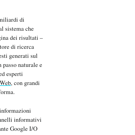
iliardi di
al sistema che
na dei risultati –
tore di ricerca
sti generati sul
n passo naturale e
ed esperti
 Web
, con grandi
nforma.
 informazioni
nnelli informativi
rante Google I/O