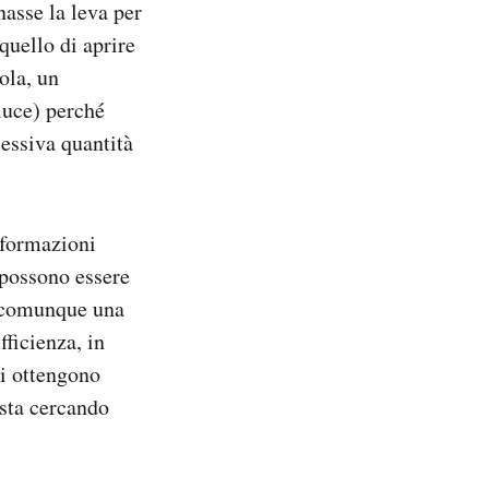
nasse la leva per
quello di aprire
ola, un
luce) perché
cessiva quantità
nformazioni
 possono essere
o comunque una
ficienza, in
si ottengono
 sta cercando