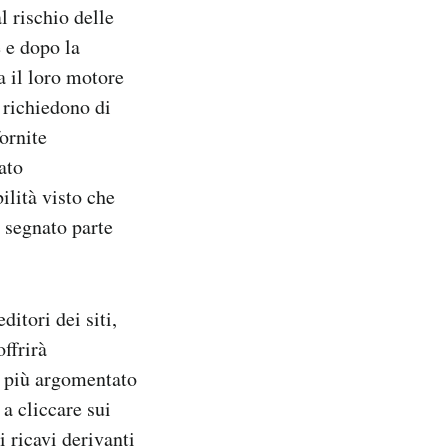
l rischio delle
e e dopo la
 il loro motore
 richiedono di
ornite
ato
ilità visto che
e segnato parte
ditori dei siti,
ffrirà
o più argomentato
a cliccare sui
i ricavi derivanti