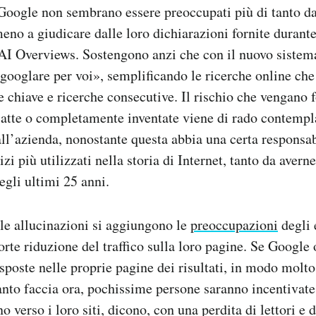
 Google non sembrano essere preoccupati più di tanto da
meno a giudicare dalle loro dichiarazioni fornite durant
AI Overviews. Sostengono anzi che con il nuovo sistema
«googlare per voi», semplificando le ricerche online che
e chiave e ricerche consecutive. Il rischio che vengano f
satte o completamente inventate viene di rado contempl
l’azienda, nonostante questa abbia una certa responsab
izi più utilizzati nella storia di Internet, tanto da avern
egli ultimi 25 anni.
alle allucinazioni si aggiungono le
preoccupazioni
degli e
rte riduzione del traffico sulla loro pagine. Se Google o
isposte nelle proprie pagine dei risultati, in modo molt
nto faccia ora, pochissime persone saranno incentivate 
 verso i loro siti, dicono, con una perdita di lettori e d