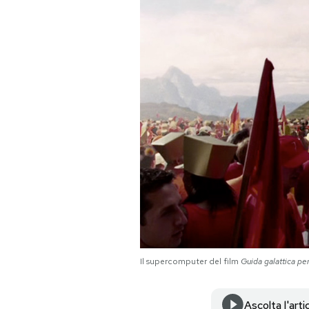
PODCAST
NEWSLETTER
I MIEI PREFERITI
SHOP
CALENDARIO
AREA PERSONALE
Il supercomputer del film
Guida galattica per
Area Personale
Newsletter
Ascolta l'arti