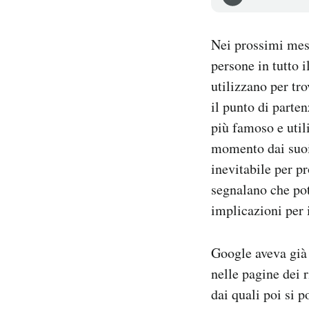
Notifiche mobile
Regala il Post
Nei prossimi mesi
Hai bisogno di aiuto?
persone in tutto 
Esci
utilizzano per tr
il punto di parte
più famoso e utili
momento dai suoi 
inevitabile per p
segnalano che pot
implicazioni per 
Google aveva già 
nelle pagine dei 
dai quali poi si 