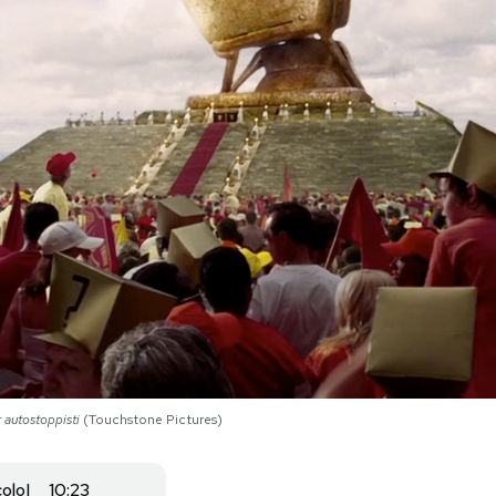
 autostoppisti
(Touchstone Pictures)
colo
10:23