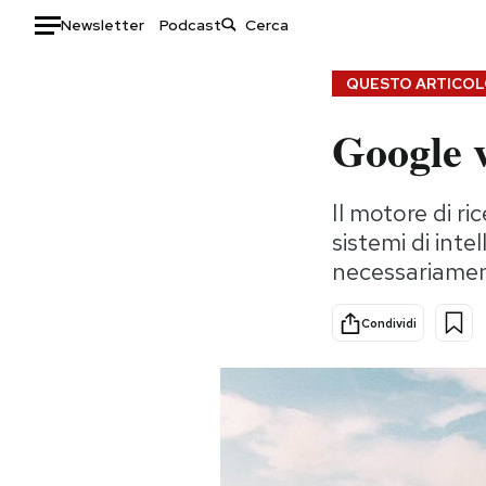
Newsletter
Podcast
Auto
QUESTO ARTICOLO
Google v
HOME
Italia
Moda
Il motore di ri
Mondo
Libri
sistemi di intel
Politica
Consumismi
necessariament
Tecnologia
Storie/Idee
Internet
Ok Boomer!
Condividi
Scienza
Media
Cultura
Europa
Economia
Altrecose
Sport
Mondiali calcio 2026