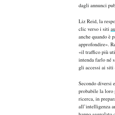
dagli annunci pub
Liz Reid, la resp
clic verso i siti
a
anche quando è pr
approfondire». Re
«il traffico più 
intenda farlo né 
gli accessi ai siti
Secondo diversi e
probabile la loro
ricerca, in prepa
all’intelligenza a
hanno segnalato ch