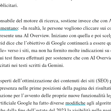
blicitari.
onsabile del motore di ricerca, sostiene invece che con 
umentano
: «In realtà, le persone vogliono cliccare sui 
esente una AI Overview. Iniziano con quella e poi scel
id dice che l’obiettivo di Google continuerà a essere qu
utile» verso i siti, ma non ha fornito molte indicazioni 
sui test finora effettuati per sostenere che con AI Over
 citati nei testi scritti da Gemini.
sperti dell’ottimizzazione dei contenuti dei siti (SEO) 
 presenza nelle prime posizioni della pagina dei risultat
razione per l’avvento delle proprie nuove funzionalità le
rtificiale Google ha fatto diverse
modifiche
agli algorit
e dalla fine dell’estate del 2023 la visibilità nelle pagi