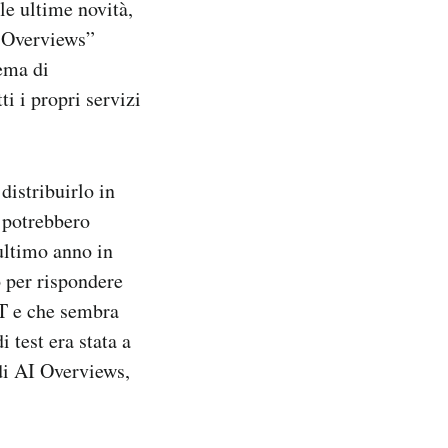
le ultime novità,
I Overviews”
ema di
i i propri servizi
distribuirlo in
 potrebbero
ultimo anno in
o per rispondere
PT e che sembra
di test era stata a
 di AI Overviews,