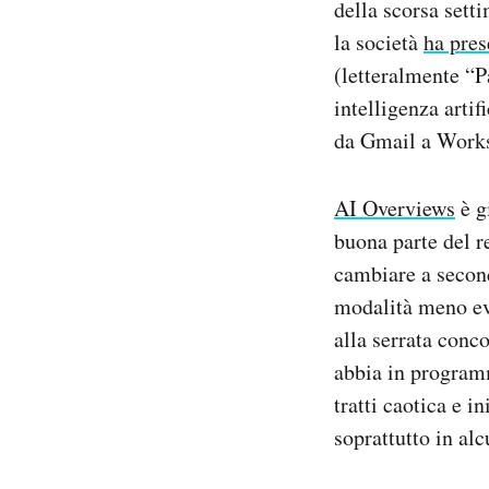
della scorsa sett
la società
ha pres
(letteralmente “P
intelligenza artif
da Gmail a Worksp
AI Overviews
è gi
buona parte del r
cambiare a second
modalità meno evi
alla serrata conc
abbia in program
tratti caotica e i
soprattutto in alc