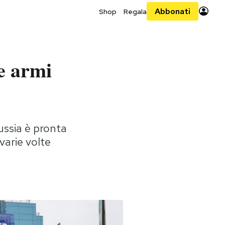
Abbonati
Shop
Regala
le armi
ussia è pronta
varie volte