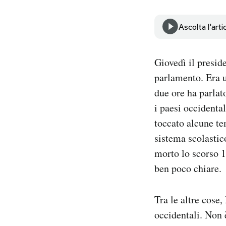
Notifiche mobile
Regala il Post
Ascolta l'arti
Hai bisogno di aiuto?
Esci
Giovedì il presid
parlamento. Era u
due ore ha parlat
i paesi occidental
toccato alcune tem
sistema scolastic
morto lo scorso 1
ben poco chiare.
Tra le altre cose,
occidentali. Non 