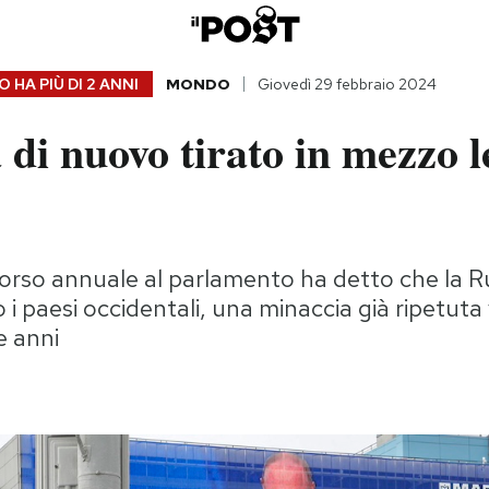
 HA PIÙ DI
2 ANNI
MONDO
Giovedì 29 febbraio 2024
 di nuovo tirato in mezzo 
corso annuale al parlamento ha detto che la R
 i paesi occidentali, una minaccia già ripetuta 
e anni