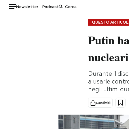
Newsletter
Podcast
Auto
QUESTO ARTICOLO
Putin ha
HOME
Italia
Moda
nucleari
Mondo
Libri
Politica
Consumismi
Durante il dis
Tecnologia
Storie/Idee
a usarle contro
Internet
Ok Boomer!
negli ultimi du
Scienza
Media
Cultura
Europa
Condividi
Economia
Altrecose
Sport
Mondiali calcio 2026