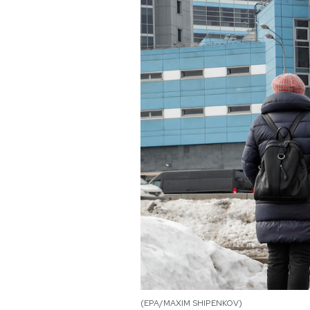
PODCAST
NEWSLETTER
I MIEI PREFERITI
SHOP
CALENDARIO
AREA PERSONALE
Area Personale
Newsletter
(EPA/MAXIM SHIPENKOV)