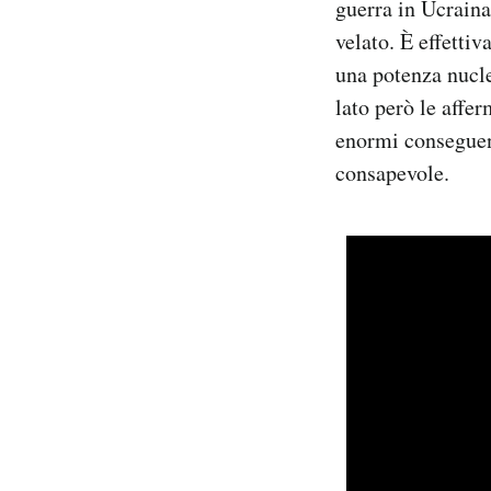
guerra in Ucrain
velato. È effetti
una potenza nucle
lato però le affe
enormi conseguenz
consapevole.