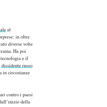
ale
al
rprese: in oltre
cato diverse volte
craina. Ha poi
tecnologia e il
l
dissidente russo
a in circostanze
ari contro i paesi
all’inizio della