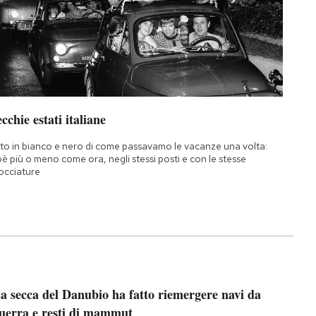
cchie estati italiane
to in bianco e nero di come passavamo le vacanze una volta:
oè più o meno come ora, negli stessi posti e con le stesse
occiature
a secca del Danubio ha fatto riemergere navi da
uerra e resti di mammut