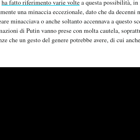
a
ha fatto riferimento varie volte
a questa possibilità, i
vamente una minaccia eccezionale, dato che da decenni n
are minacciava o anche soltanto accennava a questo sce
rmazioni di Putin vanno prese con molta cautela, sopratt
e che un gesto del genere potrebbe avere, di cui anche