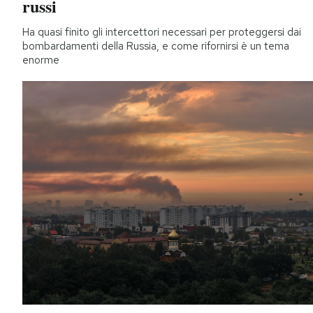
russi
Ha quasi finito gli intercettori necessari per proteggersi dai
bombardamenti della Russia, e come rifornirsi è un tema
enorme