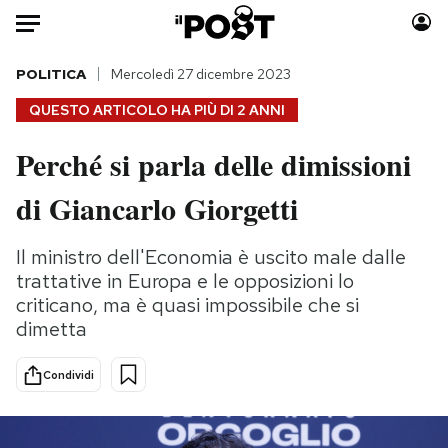
Auto
POLITICA
Mercoledì 27 dicembre 2023
QUESTO ARTICOLO HA PIÙ DI
2 ANNI
HOME
Perché si parla delle dimissioni
Italia
Moda
di Giancarlo Giorgetti
Mondo
Libri
Politica
Consumismi
Il ministro dell'Economia è uscito male dalle
Tecnologia
Storie/Idee
trattative in Europa e le opposizioni lo
Internet
Ok Boomer!
criticano, ma è quasi impossibile che si
Scienza
Media
dimetta
Cultura
Europa
Economia
Altrecose
Condividi
Sport
Mondiali calcio 2026