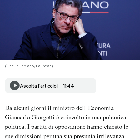
PODCAST
NEWSLETTER
I MIEI PREFERITI
(Cecilia Fabiano/LaPresse)
SHOP
Ascolta l'articolo
11:44
CALENDARIO
Da alcuni giorni il ministro dell’Economia
AREA PERSONALE
Giancarlo Giorgetti è coinvolto in una polemica
politica. I partiti di opposizione hanno chiesto le
Area Personale
sue dimissioni per una sua presunta irrilevanza
Newsletter